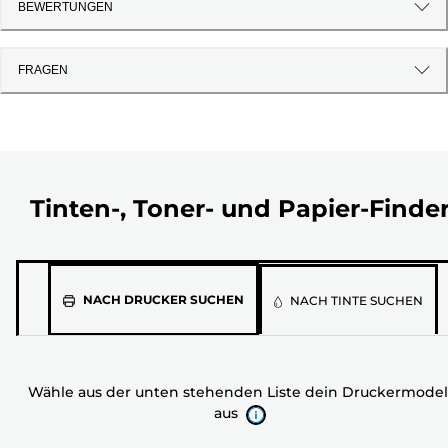
BEWERTUNGEN
FRAGEN
Tinten-, Toner- und Papier-Finde
Wähle
NACH DRUCKER SUCHEN
NACH TINTE SUCHEN
aus
der
unten
Wähle aus der unten stehenden Liste dein Druckermodel
stehenden
aus
Liste
dein