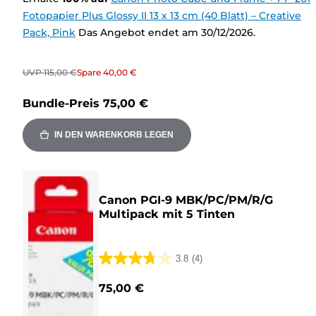
Fotopapier Plus Glossy II 13 x 13 cm (40 Blatt) – Creative
Pack, Pink
Das Angebot endet am 30/12/2026.
UVP
115,00 €
Spare
40,00 €
Bundle-Preis
75,00 €
IN DEN WARENKORB LEGEN
Canon PGI-9 MBK/PC/PM/R/G
Multipack mit 5 Tinten
3.8
(4)
3.8
von
75,00 €
5