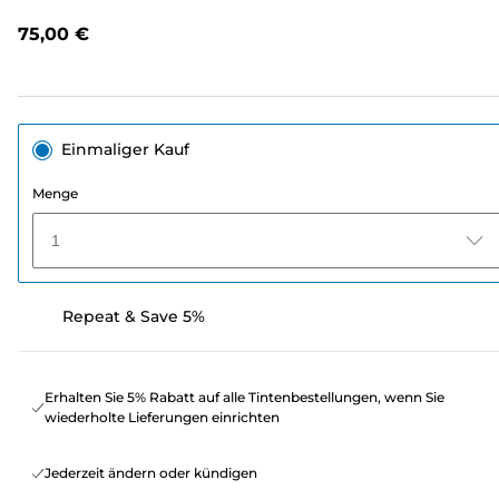
lesen.
Link
75,00 €
auf
derselben
Seite.
Einmaliger Kauf
Menge
1
Repeat & Save 5%
Erhalten Sie 5% Rabatt auf alle Tintenbestellungen, wenn Sie
wiederholte Lieferungen einrichten
Jederzeit ändern oder kündigen