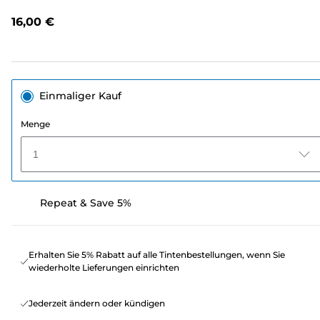
lesen.
Link
16,00 €
auf
derselben
Seite.
Einmaliger Kauf
Menge
1
Repeat & Save 5%
Erhalten Sie 5% Rabatt auf alle Tintenbestellungen, wenn Sie
wiederholte Lieferungen einrichten
Jederzeit ändern oder kündigen