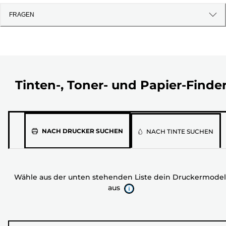
FRAGEN
Tinten-, Toner- und Papier-Finde
Wähle
NACH DRUCKER SUCHEN
NACH TINTE SUCHEN
aus
der
unten
Wähle aus der unten stehenden Liste dein Druckermodel
stehenden
aus
Liste
dein
Druckermodell