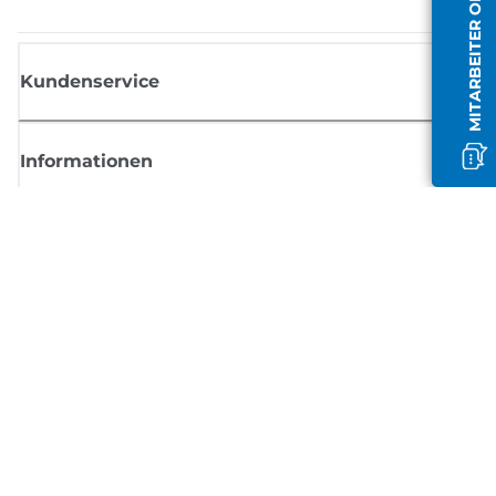
MITARBEITER OFFLINE
Kundenservice
Informationen
Shop
Melden Sie sich hier an und erhalten aktuelle
Informationen von Canon
Per E-Mail regelmäßige Updates erhalten zu neuen Produkten, nützlich
Tipps und Angeboten
REGISTRIEREN SIE SICH JETZT