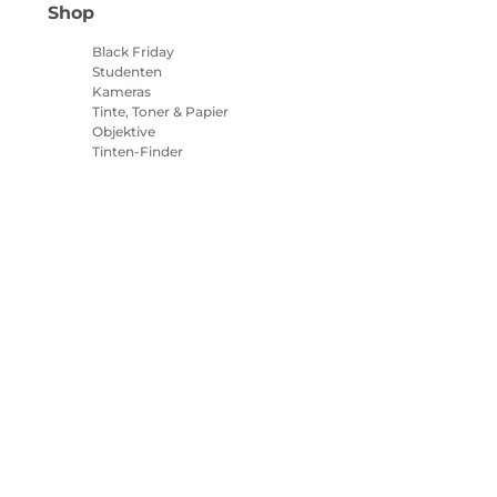
Shop
Black Friday
Studenten
Kameras
Tinte, Toner & Papier
Objektive
Tinten-Finder
Drucker
Camcorder
Zubehör & Merchandising
Bestseller
tlinie
Impressum
Informationen zu Cookies
Cookie-Einstellun