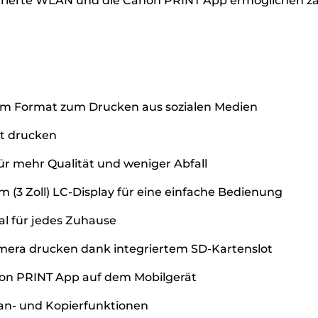
rierte WLAN und die Canon PRINT App ermöglichen zah
3 cm Format zum Drucken aus sozialen Medien
ät drucken
ür mehr Qualität und weniger Abfall
 (3 Zoll) LC-Display für eine einfache Bedienung
l für jedes Zuhause
amera drucken dank integriertem SD-Kartenslot
on PRINT App auf dem Mobilgerät
an- und Kopierfunktionen