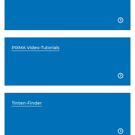

PIXMA Video-Tutorials

Tinten-Finder
