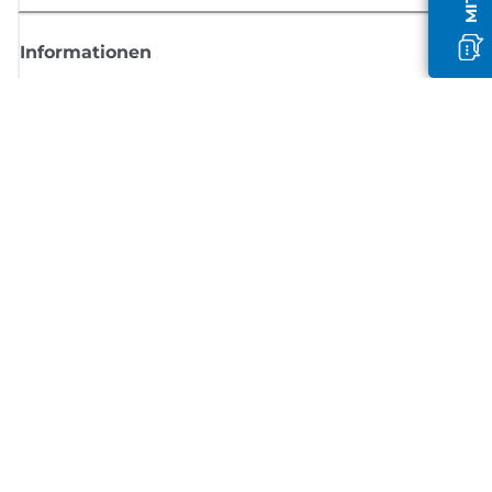
Informationen
Shop
Melden Sie sich hier an und erhalten aktuelle
Informationen von Canon
Per E-Mail regelmäßige Updates erhalten zu neuen Produkten, nützlich
Tipps und Angeboten
REGISTRIEREN SIE SICH JETZT
Allgemeine Geschäftsbedingungen
Datenschutzrichtlinie
Impressum