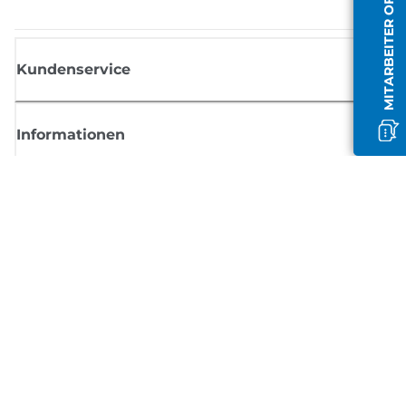
MITARBEITER OFFLINE
Kundenservice
Informationen
Shop
Melden Sie sich hier an und erhalten aktuelle
Informationen von Canon
Per E-Mail regelmäßige Updates erhalten zu neuen Produkten, nützlich
Tipps und Angeboten
REGISTRIEREN SIE SICH JETZT