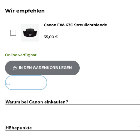
Wir empfehlen
Canon EW-63C Streulichtblende
35,00 €
Online verfügbar
IN DEN WARENKORB LEGEN
ding...
Warum bei Canon einkaufen?
Höhepunkte