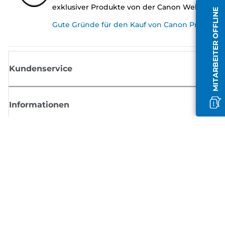
exklusiver Produkte von der Canon Website.
MITARBEITER OFFLINE
Gute Gründe für den Kauf von Canon Produkte
Kundenservice
Informationen
Shop
Melden Sie sich hier an und erhalten aktuelle
Informationen von Canon
Per E-Mail regelmäßige Updates erhalten zu neuen Produkten, nützlich
Tipps und Angeboten