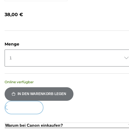
Bewertungen
lesen.
Link
38,00 €
auf
derselben
Seite.
Menge
1
Online verfügbar
IN DEN WARENKORB LEGEN
Loading...
Warum bei Canon einkaufen?