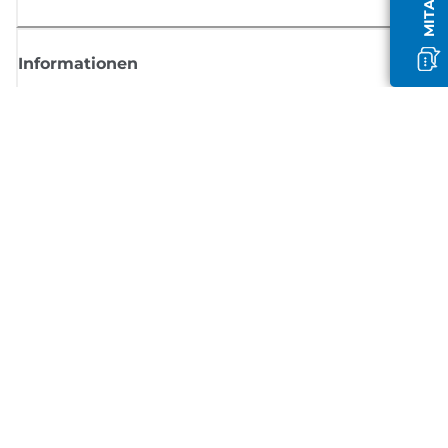
Informationen
Shop
Melden Sie sich hier an und erhalten aktuelle
Informationen von Canon
Per E-Mail regelmäßige Updates erhalten zu neuen Produkten, nützlich
Tipps und Angeboten
REGISTRIEREN SIE SICH JETZT
Allgemeine Geschäftsbedingungen