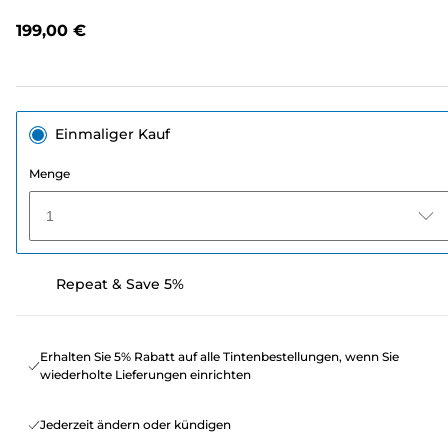
Link
auf
199,00 €
derselben
Seite.
Einmaliger Kauf
Menge
1
Repeat & Save 5%
Erhalten Sie 5% Rabatt auf alle Tintenbestellungen, wenn Sie
wiederholte Lieferungen einrichten
Jederzeit ändern oder kündigen