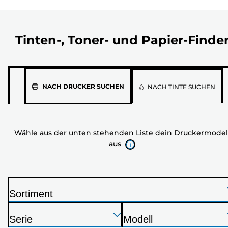
Tinten-, Toner- und Papier-Finde
Wähle
NACH DRUCKER SUCHEN
NACH TINTE SUCHEN
aus
der
unten
Wähle aus der unten stehenden Liste dein Druckermodel
stehenden
aus
Liste
dein
Druckermodell
aus
Sortiment
D
Drücken
Drücken
Drücken
r
Serie
Modell