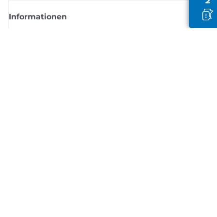
Informationen
Shop
Melden Sie sich hier an und erhalten aktuelle
Informationen von Canon
Per E-Mail regelmäßige Updates erhalten zu neuen Produkten, nützlich
Tipps und Angeboten
REGISTRIEREN SIE SICH JETZT
Allgemeine Geschäftsbedingungen
Datenschutzrichtlinie
Impressum
Informationen zu Cookies
Cookie-Einstellungen