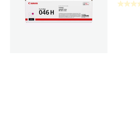
0.0
von
5
Sternen.