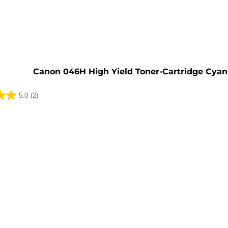
rone
Canon 046H High Yield Toner-Cartridge Cyan
5.0
(2)
ungen