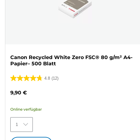
Canon Recycled White Zero FSC® 80 g/m² A4-
Papier– 500 Blatt
4.8
(12)
4.8
von
9,90 €
5
Sternen.
Online verfügbar
12
Bewertungen
1