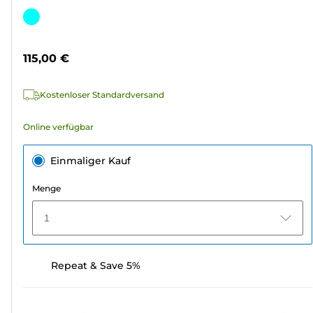
von
Farbpatrone
5
Sternen.
115,00 €
3
Bewertungen
Kostenloser Standardversand
Online verfügbar
Einmaliger Kauf
Menge
1
Repeat & Save 5%