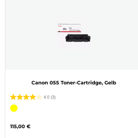
Canon 055 Toner-Cartridge, Gelb
4.0
(3)
4.0
von
Farbpatrone
5
Sternen.
115,00 €
3
Bewertungen