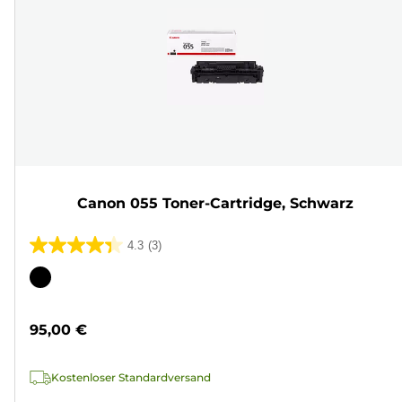
Canon 055 Toner-Cartridge, Schwarz
4.3
(3)
4.3
von
Farbpatrone
5
Sternen.
95,00 €
3
Bewertungen
Kostenloser Standardversand