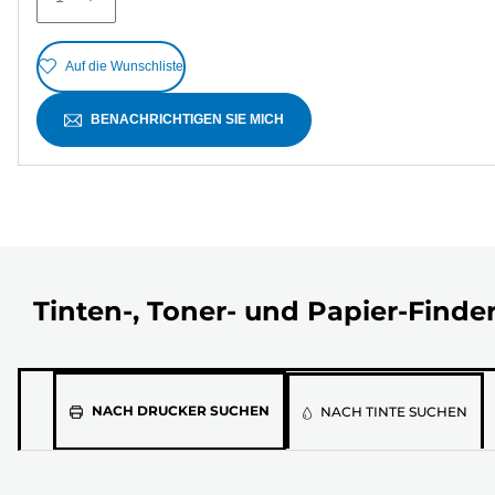
Auf die Wunschliste
BENACHRICHTIGEN SIE MICH
Tinten-, Toner- und Papier-Finde
Wähle
NACH DRUCKER SUCHEN
NACH TINTE SUCHEN
aus
der
unten