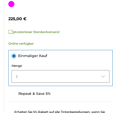
von
Farbpatrone
5
Sternen.
225,00 €
4
Bewertungen
Kostenloser Standardversand
Online verfügbar
Einmaliger Kauf
Menge
1
Repeat & Save 5%
Erhalten Sie 5% Rabatt auf alle Tintenbestellungen, wenn Sie