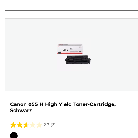
Canon 055 H High Yield Toner-Cartridge,
Schwarz
2.7
(3)
2.7
von
Farbpatrone