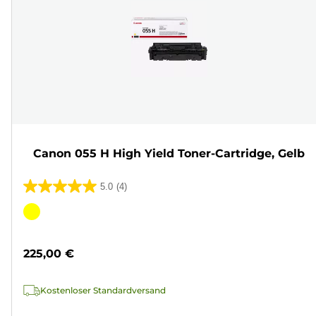
Canon 055 H High Yield Toner-Cartridge, Gelb
5.0
(4)
5.0
von
Farbpatrone
5
Sternen.
225,00 €
4
Bewertungen
Kostenloser Standardversand