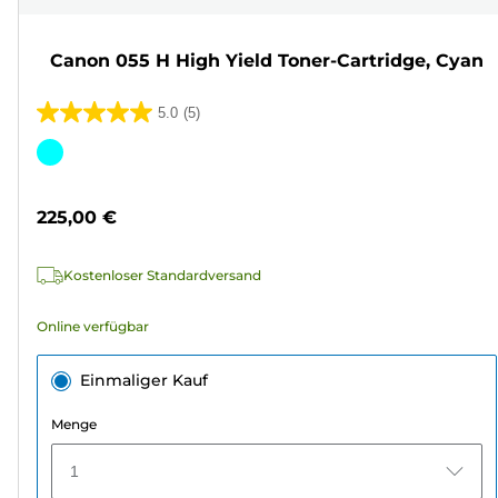
Canon 055 H High Yield Toner-Cartridge, Cyan
5.0
(5)
5.0
von
Farbpatrone
5
Sternen.
225,00 €
5
Bewertungen
Kostenloser Standardversand
Online verfügbar
Einmaliger Kauf
Menge
1