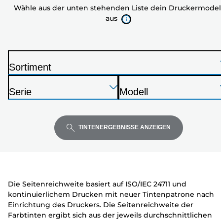
Wähle aus der unten stehenden Liste dein Druckermodel
stehenden
aus
Liste
dein
Druckermodell
aus
Sortiment
D
Drücken
Drücken
Drücken
r
Serie
Modell
Sie
Sie
Sie
u
D
D
die
die
die
c
r
r
Eingabetaste,
Eingabetaste,
Eingabetaste,
k
u
u
TINTENERGEBNISSE ANZEIGEN
um
um
um
e
c
c
zu
zu
zu
r
k
k
erweitern
erweitern
erweitern
e
e
r
r
Die Seitenreichweite basiert auf ISO/IEC 24711 und
kontinuierlichem Drucken mit neuer Tintenpatrone nach
Einrichtung des Druckers. Die Seitenreichweite der
Farbtinten ergibt sich aus der jeweils durchschnittlichen