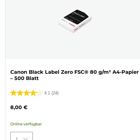
Canon Black Label Zero FSC® 80 g/m² A4-Papier
– 500 Blatt
4.1
(24)
4.1
von
8,00 €
5
Sternen.
Online verfügbar
24
Bewertungen
1