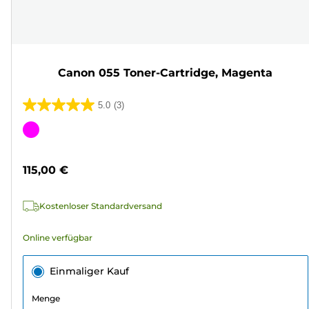
Canon 055 Toner-Cartridge, Magenta
5.0
(3)
5.0
von
Farbpatrone
5
Sternen.
115,00 €
3
Bewertungen
Kostenloser Standardversand
Online verfügbar
Einmaliger Kauf
Menge