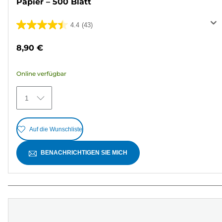
Papier – 500 Blatt
4.4
(43)
4.4
von
8,90 €
5
Sternen.
Online verfügbar
43
Bewertungen
1
Auf die Wunschliste
BENACHRICHTIGEN SIE MICH