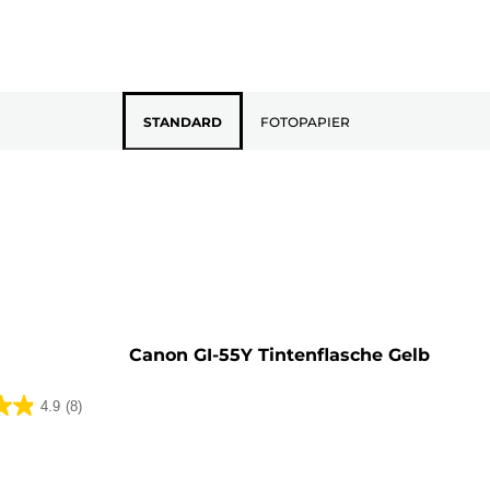
STANDARD
FOTOPAPIER
rone
Canon GI-55Y Tintenflasche Gelb
4.9
(8)