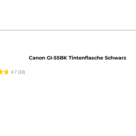
rone
Canon GI-55BK Tintenflasche Schwarz
4.7
(13)
ungen