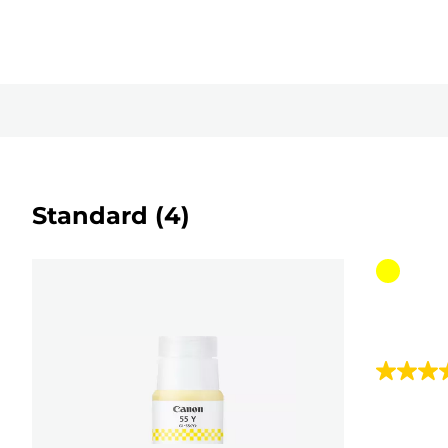
Standard
(4)
Farbpat
4.9
von
5