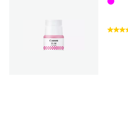
Farbpat
4.4
von
5
Sternen.
7
Bewert