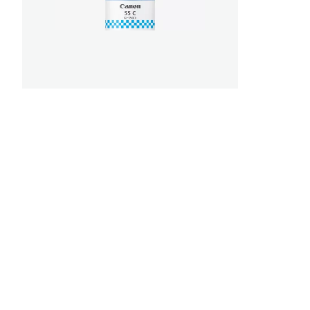
von
5
Sternen.
7
Bewert