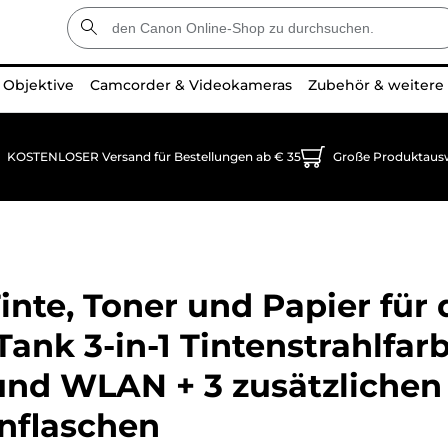
Objektive
Camcorder & Videokameras
Zubehör & weitere
KOSTENLOSER Versand für Bestellungen ab € 35
Große Produktaus
inte, Toner und Papier für
ank 3-in-1 Tintenstrahlfar
und WLAN + 3 zusätzlichen
nflaschen