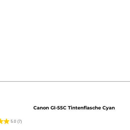
rone
Canon GI-55C Tintenflasche Cyan
5.0
(7)