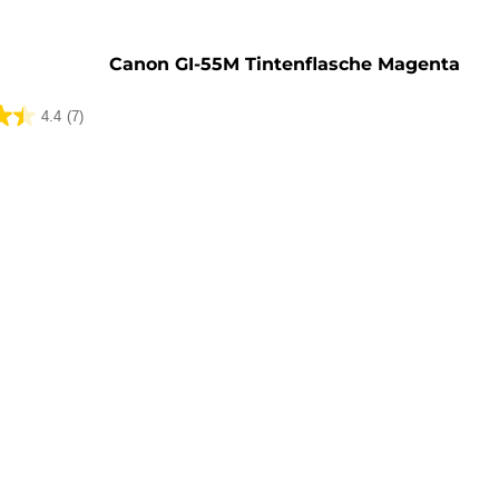
rone
Canon GI-55M Tintenflasche Magenta
4.4
(7)
ungen