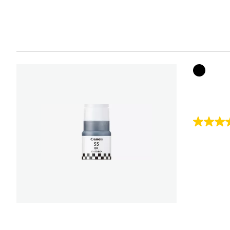
Farbpat
4.7
von
5
Sternen.
13
Bewert