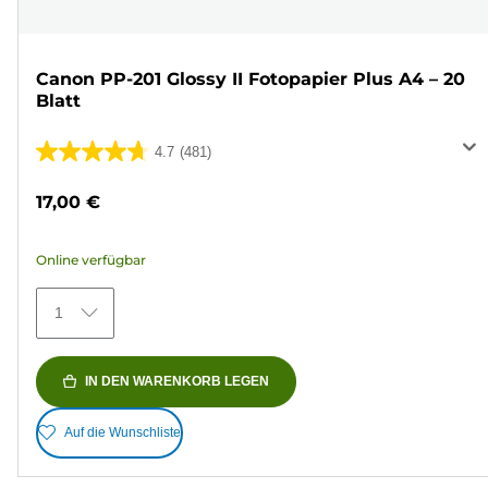
Canon PP-201 Glossy II Fotopapier Plus A4 – 20
Blatt
4.7
(481)
4.7
von
17,00 €
5
Sternen.
Online verfügbar
481
Bewertungen
1
IN DEN WARENKORB LEGEN
Auf die Wunschliste