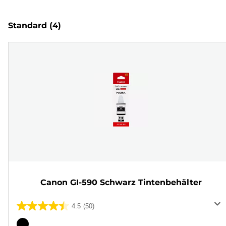
Standard
(4)
Canon GI-590 Schwarz Tintenbehälter
4.5
(50)
4.5
von
Farbpatrone