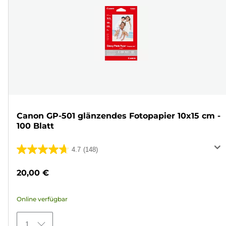
Canon GP-501 glänzendes Fotopapier 10x15 cm -
100 Blatt
4.7
(148)
4.7
von
20,00 €
5
Sternen.
Online verfügbar
148
Bewertungen
1