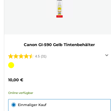
Canon GI-590 Gelb Tintenbehälter
4.5
(31)
4.5
von
Farbpatrone
5
Sternen.
10,00 €
31
Bewertungen
Online verfügbar
Einmaliger Kauf