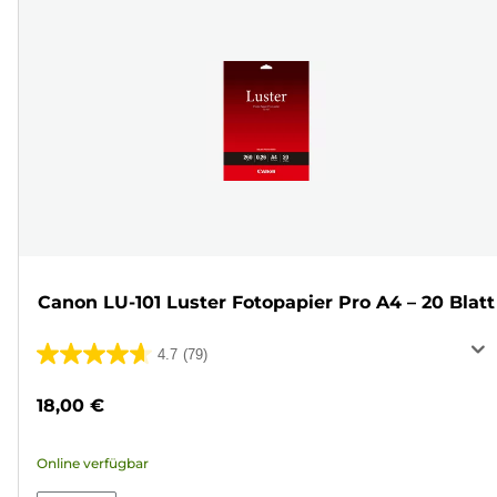
Canon LU-101 Luster Fotopapier Pro A4 – 20 Blatt
4.7
(79)
4.7
von
18,00 €
5
Sternen.
Online verfügbar
79