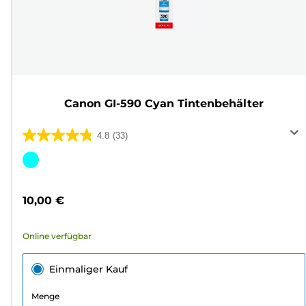
Canon GI-590 Cyan Tintenbehälter
4.8
(33)
4.8
von
Farbpatrone
5
Sternen.
10,00 €
33
Bewertungen
Online verfügbar
Einmaliger Kauf
Menge