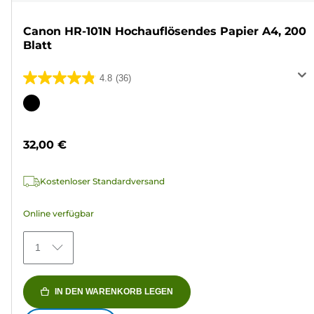
Canon HR-101N Hochauflösendes Papier A4, 200
Blatt
4.8
(36)
4.8
von
Farbpatrone
5
Sternen.
32,00 €
36
Bewertungen
Kostenloser Standardversand
Online verfügbar
1
IN DEN WARENKORB LEGEN