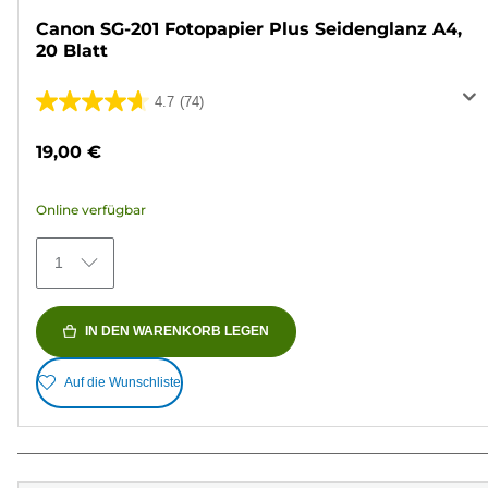
Canon SG-201 Fotopapier Plus Seidenglanz A4,
20 Blatt
4.7
(74)
4.7
von
19,00 €
5
Sternen.
Online verfügbar
74
Bewertungen
1
IN DEN WARENKORB LEGEN
Auf die Wunschliste