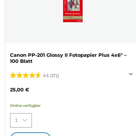
Canon PP-201 Glossy II Fotopapier Plus 4x6" –
100 Blatt
4.6
(371)
4.6
von
25,00 €
5
Sternen.
Online verfügbar
371
Bewertungen
1