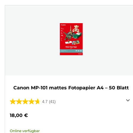
Canon MP-101 mattes Fotopapier A4 – 50 Blatt
4.7
(41)
4.7
von
18,00 €
5
Sternen.
Online verfügbar