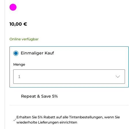
von
Farbpatrone
5
Sternen.
10,00 €
34
Bewertungen
Online verfügbar
Einmaliger Kauf
Menge
1
Repeat & Save 5%
Erhalten Sie 5% Rabatt auf alle Tintenbestellungen, wenn Sie
wiederholte Lieferungen einrichten