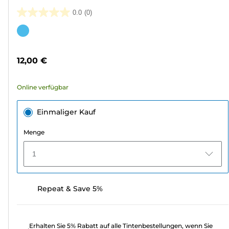
0.0
(0)
0.0
von
Farbpatrone
5
Sternen.
12,00 €
Online verfügbar
Einmaliger Kauf
Menge
1
Repeat & Save 5%
Erhalten Sie 5% Rabatt auf alle Tintenbestellungen, wenn Sie