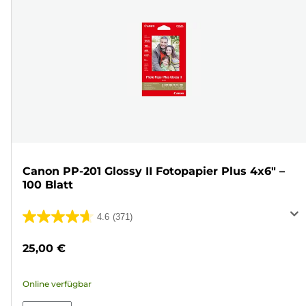
Canon PP-201 Glossy II Fotopapier Plus 4x6" –
100 Blatt
4.6
(371)
4.6
von
25,00 €
5
Sternen.
Online verfügbar
371
Bewertungen