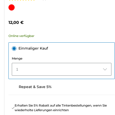
5.0
von
Farbpatrone
5
Sternen.
12,00 €
1
Bewertung
Online verfügbar
Einmaliger Kauf
Menge
1
Repeat & Save 5%
Erhalten Sie 5% Rabatt auf alle Tintenbestellungen, wenn Sie
wiederholte Lieferungen einrichten