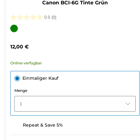
Canon BCI-6G Tinte Grün
0.0
(0)
0.0
von
Farbpatrone
5
Sternen.
12,00 €
Online verfügbar
Einmaliger Kauf
Menge
1
Repeat & Save 5%