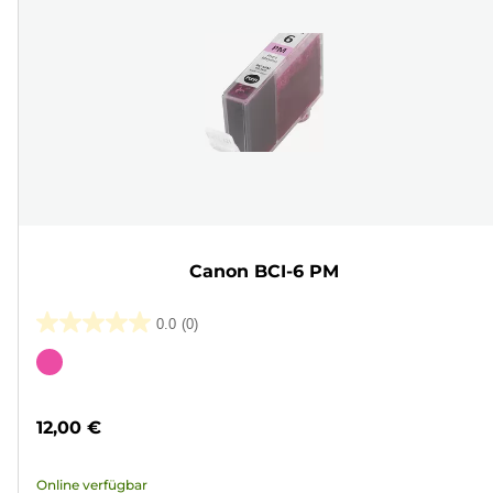
Canon BCI-6 PM
0.0
(0)
0.0
von
Farbpatrone
5
Sternen.
12,00 €
Online verfügbar