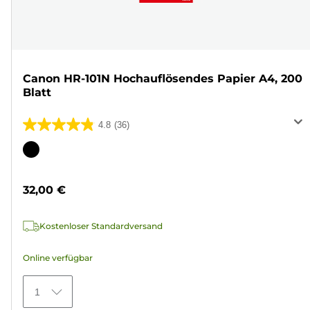
Canon HR-101N Hochauflösendes Papier A4, 200
Blatt
4.8
(36)
4.8
von
Farbpatrone
5
Sternen.
32,00 €
36
Bewertungen
Kostenloser Standardversand
Online verfügbar
1