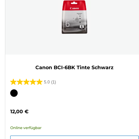
Canon BCI-6BK Tinte Schwarz
5.0
(1)
5.0
von
Farbpatrone
5
Sternen.
12,00 €
1
Bewertung
Online verfügbar