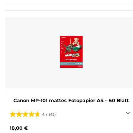
Canon MP-101 mattes Fotopapier A4 – 50 Blatt
4.7
(41)
4.7
von
18,00 €
5