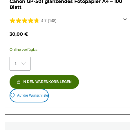
Canon GP-501 glänzendes Fotopapier A4 – 100
Blatt
4.7
(148)
4.7
von
30,00 €
5
Sternen.
Online verfügbar
148
Bewertungen
1
IN DEN WARENKORB LEGEN
Auf die Wunschliste