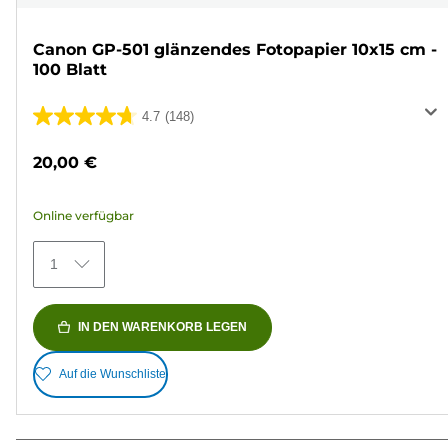
Canon GP-501 glänzendes Fotopapier 10x15 cm -
100 Blatt
4.7
(148)
4.7
von
20,00 €
5
Sternen.
Online verfügbar
148
Bewertungen
1
IN DEN WARENKORB LEGEN
Auf die Wunschliste