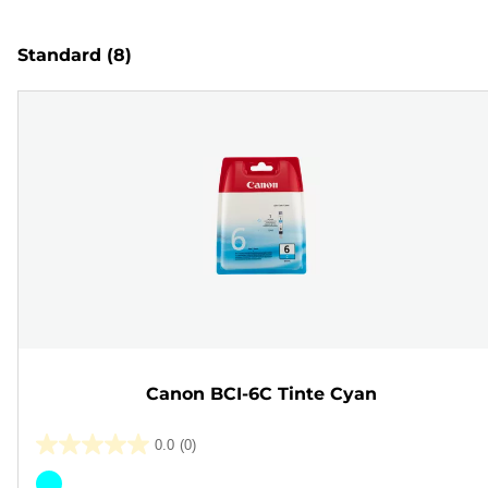
Standard
(8)
Canon BCI-6C Tinte Cyan
0.0
(0)
0.0
von
Farbpatrone