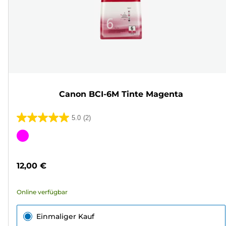
Canon BCI-6M Tinte Magenta
5.0
(2)
5.0
von
Farbpatrone
5
Sternen.
12,00 €
2
Bewertungen
Online verfügbar
Einmaliger Kauf