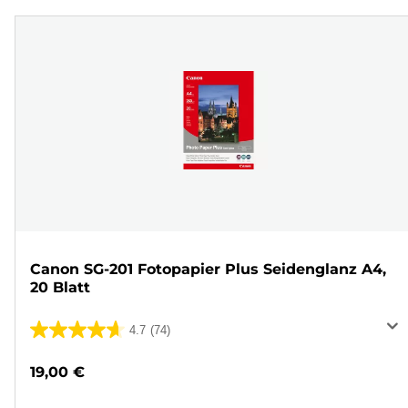
Canon SG-201 Fotopapier Plus Seidenglanz A4,
20 Blatt
4.7
(74)
4.7
von
19,00 €
5
Sternen.