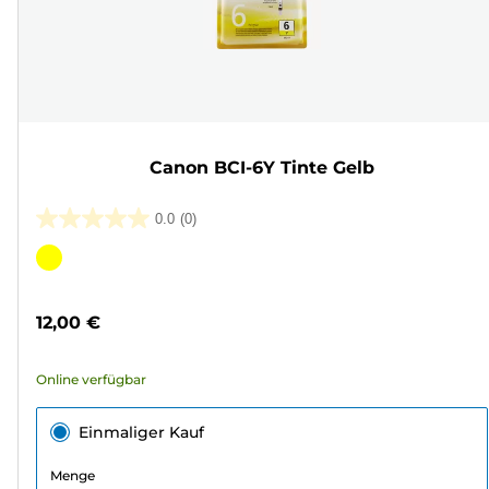
Canon BCI-6Y Tinte Gelb
0.0
(0)
0.0
von
Farbpatrone
5
Sternen.
12,00 €
Online verfügbar
Einmaliger Kauf
Menge