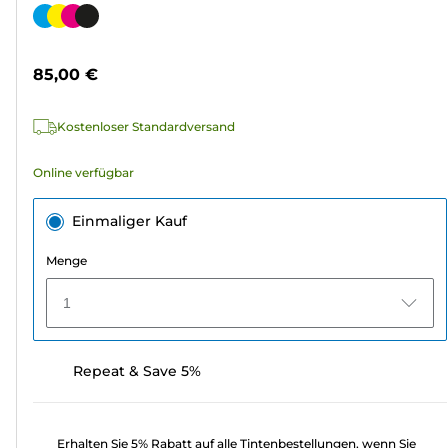
von
Farbpatrone
5
Sternen.
85,00 €
566
Bewertungen
Kostenloser Standardversand
Online verfügbar
Einmaliger Kauf
Menge
1
Repeat & Save 5%
Erhalten Sie 5% Rabatt auf alle Tintenbestellungen, wenn Sie