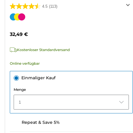
4.5
(113)
4.5
von
Farbpatrone
5
Sternen.
32,49 €
113
Bewertungen
Kostenloser Standardversand
Online verfügbar
Einmaliger Kauf
Menge
1
Repeat & Save 5%