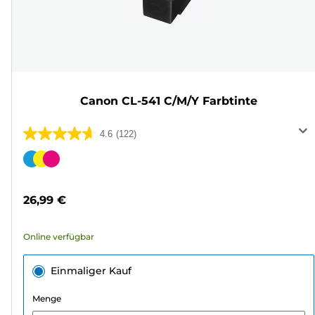
Canon CL-541 C/M/Y Farbtinte
4.6
(122)
4.6
von
Farbpatrone
5
Sternen.
26,99 €
122
Bewertungen
Online verfügbar
Einmaliger Kauf
Menge