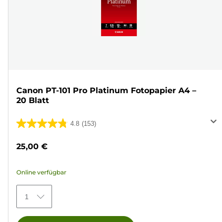
Canon PT-101 Pro Platinum Fotopapier A4 –
20 Blatt
4.8
(153)
4.8
von
25,00 €
5
Sternen.
Online verfügbar
153
Bewertungen
1