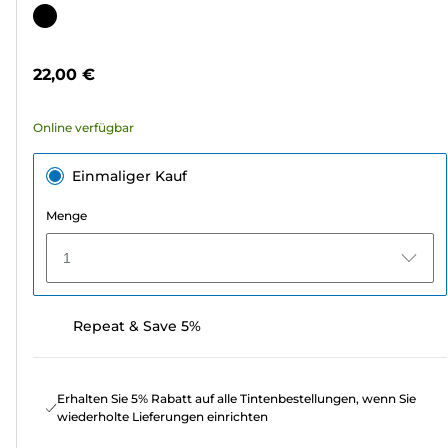
von
Farbpatrone
5
Sternen.
22,00 €
2042
Bewertungen
Online verfügbar
Einmaliger Kauf
Menge
1
Repeat & Save 5%
Erhalten Sie 5% Rabatt auf alle Tintenbestellungen, wenn Sie
wiederholte Lieferungen einrichten