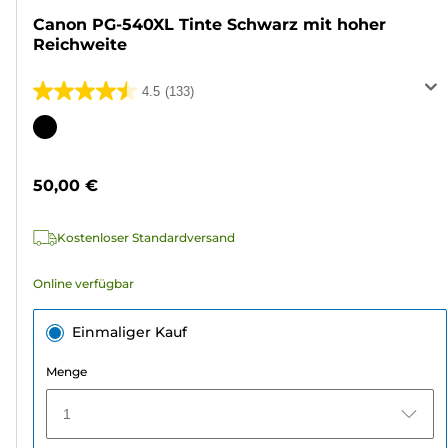
Canon PG-540XL Tinte Schwarz mit hoher
Reichweite
4.5
(133)
4.5
von
Farbpatrone
5
Sternen.
50,00 €
133
Bewertungen
Kostenloser Standardversand
Online verfügbar
Einmaliger Kauf
Menge
1