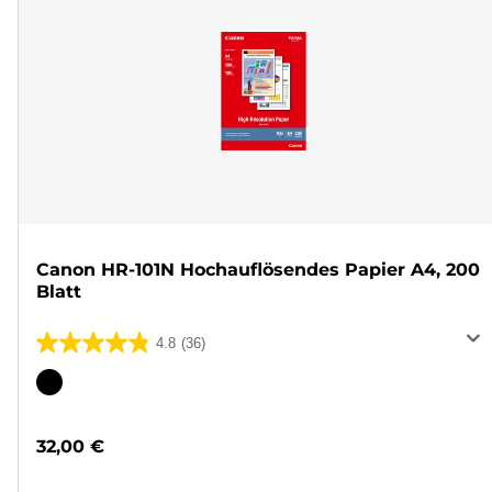
Canon HR-101N Hochauflösendes Papier A4, 200
Blatt
4.8
(36)
4.8
von
Farbpatrone
5
Sternen.
32,00 €
36
Bewertungen