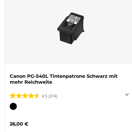
Canon PG-540L Tintenpatrone Schwarz mit
mehr Reichweite
4.5
(274)
4.5
von
Farbpatrone
5
Sternen.
26,00 €
274