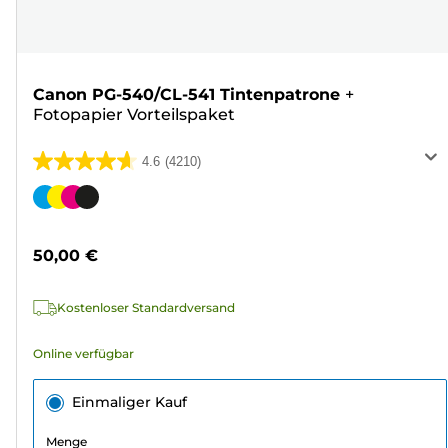
Canon PG-540/CL-541 Tintenpatrone
+
Fotopapier Vorteilspaket
4.6
(4210)
4.6
von
Farbpatrone
5
Sternen.
50,00 €
4210
Bewertungen
Kostenloser Standardversand
Online verfügbar
Einmaliger Kauf
Menge