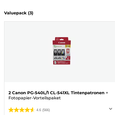
Valuepack
(3)
2 Canon PG-540L/1 CL-541XL Tintenpatronen
+
Fotopapier-Vorteilspaket
4.6
(566)
4.6