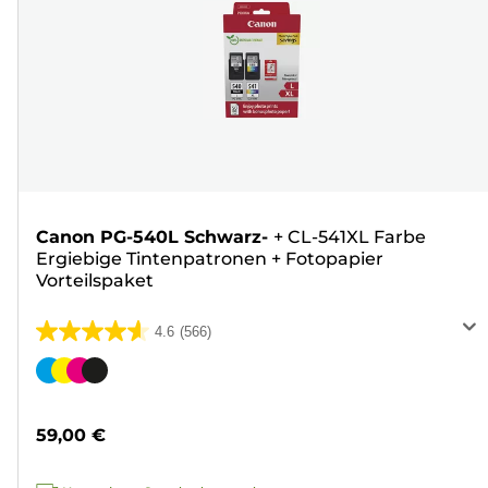
Canon PG-540L Schwarz-
+
CL-541XL Farbe
Ergiebige Tintenpatronen
+
Fotopapier
Vorteilspaket
4.6
(566)
4.6
von
Farbpatrone
5
Sternen.
59,00 €
566
Bewertungen