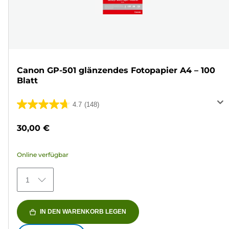
Canon GP-501 glänzendes Fotopapier A4 – 100
Blatt
4.7
(148)
4.7
von
30,00 €
5
Sternen.
Online verfügbar
148
Bewertungen
1
IN DEN WARENKORB LEGEN