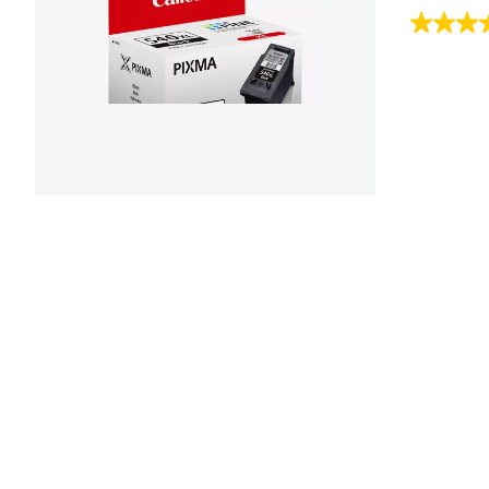
4.5
von
5
Sternen.
133
Bewert