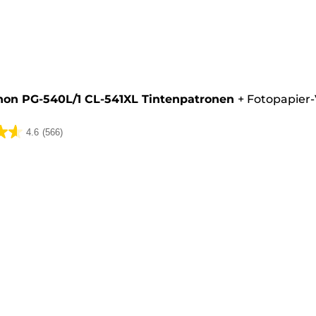
rone
non PG-540L/1 CL-541XL Tintenpatronen
+
Fotopapier-
4.6
(566)
ungen