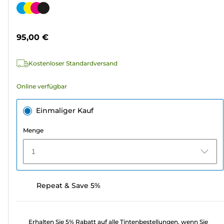
von
Farbpatrone
5
Sternen.
95,00 €
307
Bewertungen
Kostenloser Standardversand
Online verfügbar
Einmaliger Kauf
Menge
1
Repeat & Save 5%
Erhalten Sie 5% Rabatt auf alle Tintenbestellungen, wenn Sie