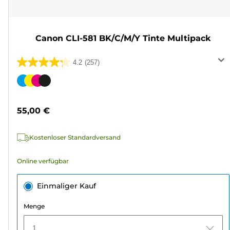
Canon CLI-581 BK/C/M/Y Tinte Multipack
4.2
(257)
4.2
von
Farbpatrone
5
Sternen.
55,00 €
257
Bewertungen
Kostenloser Standardversand
Online verfügbar
Einmaliger Kauf
Menge
1