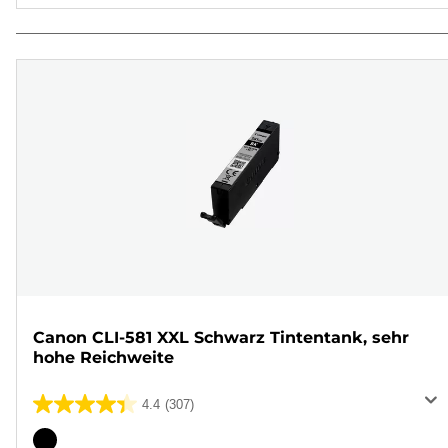
Canon CLI-581 XXL Schwarz Tintentank, sehr
hohe Reichweite
4.4
(307)
4.4
von
Farbpatrone