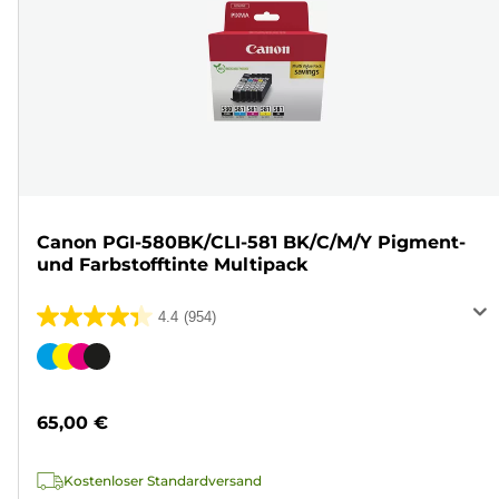
Canon PGI-580BK/CLI-581 BK/C/M/Y Pigment-
und Farbstofftinte Multipack
4.4
(954)
4.4
von
Farbpatrone
5
Sternen.
65,00 €
954
Bewertungen
Kostenloser Standardversand