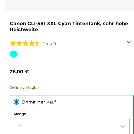
Canon CLI-581 XXL Cyan Tintentank, sehr hohe
Reichweite
4.5
(74)
4.5
von
Farbpatrone
5
Sternen.
26,00 €
74
Bewertungen
Online verfügbar
Einmaliger Kauf
Menge
1