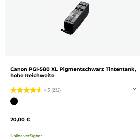
Canon PGI-580 XL Pigmentschwarz Tintentank,
hohe Reichweite
4.5
(232)
4.5
von
Farbpatrone
5
Sternen.
20,00 €
232
Bewertungen
Online verfügbar