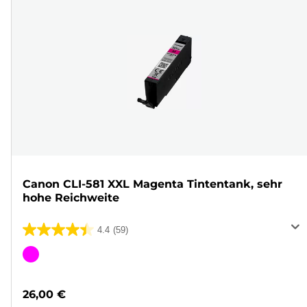
Canon CLI-581 XXL Magenta Tintentank, sehr
hohe Reichweite
4.4
(59)
4.4
von
Farbpatrone
5
Sternen.
26,00 €
59