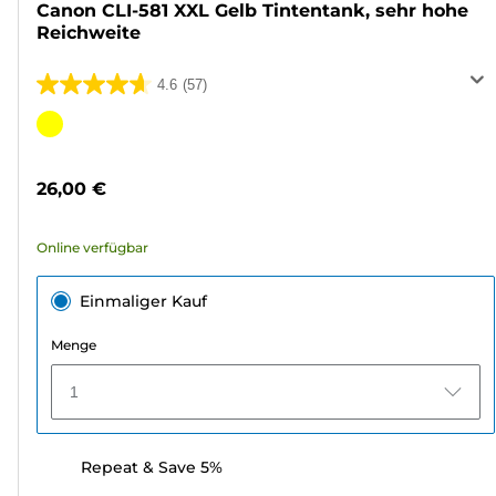
Canon CLI-581 XXL Gelb Tintentank, sehr hohe
Reichweite
4.6
(57)
4.6
von
Farbpatrone
5
Sternen.
26,00 €
57
Bewertungen
Online verfügbar
Einmaliger Kauf
Menge
1
Repeat & Save 5%