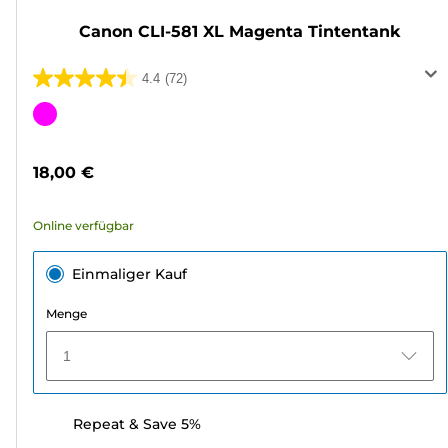
Canon CLI-581 XL Magenta Tintentank
4.4
(72)
4.4
von
Farbpatrone
5
Sternen.
18,00 €
72
Bewertungen
Online verfügbar
Einmaliger Kauf
Menge
1
Repeat & Save 5%