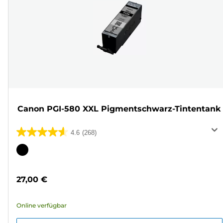
Canon PGI-580 XXL Pigmentschwarz-Tintentank
4.6
(268)
4.6
von
Farbpatrone
5
Sternen.
27,00 €
268
Bewertungen
Online verfügbar