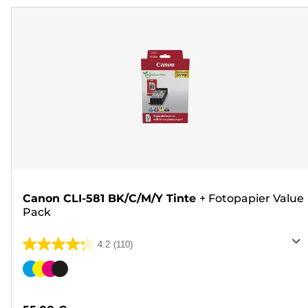
Canon CLI-581 BK/C/M/Y Tinte
+
Fotopapier Value
Pack
4.2
(110)
4.2
von
Farbpatrone
5
Sternen.