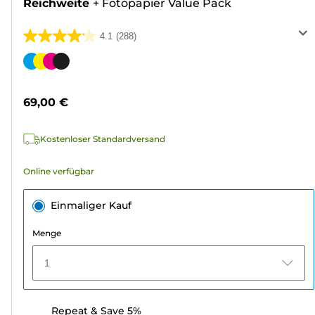
Reichweite
+
Fotopapier Value Pack
4.1
(288)
4.1
von
Farbpatrone
5
Sternen.
69,00 €
288
Bewertungen
Kostenloser Standardversand
Online verfügbar
Einmaliger Kauf
Menge
1
Repeat & Save 5%