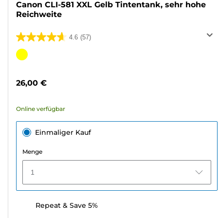
Canon CLI-581 XXL Gelb Tintentank, sehr hohe
Reichweite
4.6
(57)
4.6
von
Farbpatrone
5
Sternen.
26,00 €
57
Bewertungen
Online verfügbar
Einmaliger Kauf
Menge
1
Repeat & Save 5%