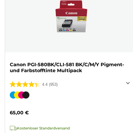
Canon PGI-580BK/CLI-581 BK/C/M/Y Pigment-
und Farbstofftinte Multipack
4.4
(953)
4.4
von
Farbpatrone
5
Sternen.
65,00 €
953
Bewertungen
Kostenloser Standardversand