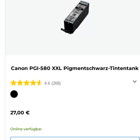
Canon PGI-580 XXL Pigmentschwarz-Tintentank
4.6
(268)
4.6
von
Farbpatrone
5
Sternen.
27,00 €
268
Bewertungen
Online verfügbar