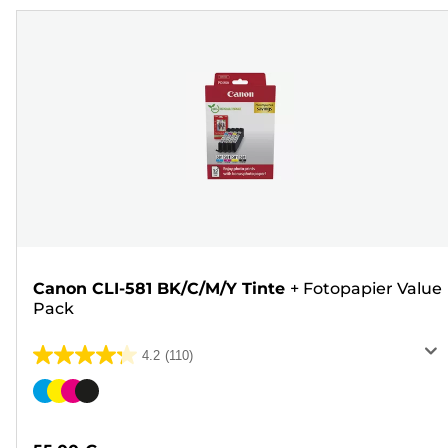
Canon CLI-581 BK/C/M/Y Tinte
+
Fotopapier Value
Pack
4.2
(110)
4.2
von
Farbpatrone
5
Sternen.