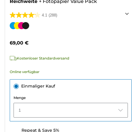
Reichweite
+
Fotopapier Value Pack
4.1
(288)
4.1
von
Farbpatrone
5
Sternen.
69,00 €
288
Bewertungen
Kostenloser Standardversand
Online verfügbar
Einmaliger Kauf
Menge
1
Repeat & Save 5%