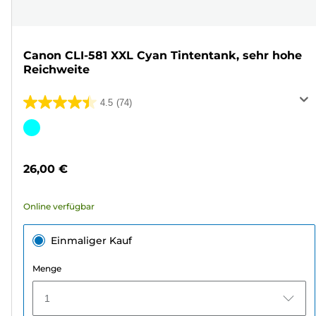
Canon CLI-581 XXL Cyan Tintentank, sehr hohe
Reichweite
4.5
(74)
4.5
von
Farbpatrone
5
Sternen.
26,00 €
74
Bewertungen
Online verfügbar
Einmaliger Kauf
Menge
1