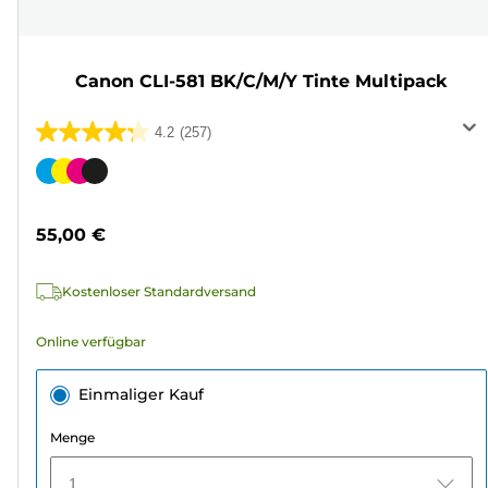
Canon CLI-581 BK/C/M/Y Tinte Multipack
4.2
(257)
4.2
von
Farbpatrone
5
Sternen.
55,00 €
257
Bewertungen
Kostenloser Standardversand
Online verfügbar
Einmaliger Kauf
Menge
1