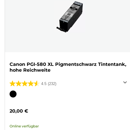
Canon PGI-580 XL Pigmentschwarz Tintentank,
hohe Reichweite
4.5
(232)
4.5
von
Farbpatrone
5
Sternen.
20,00 €
232
Bewertungen
Online verfügbar