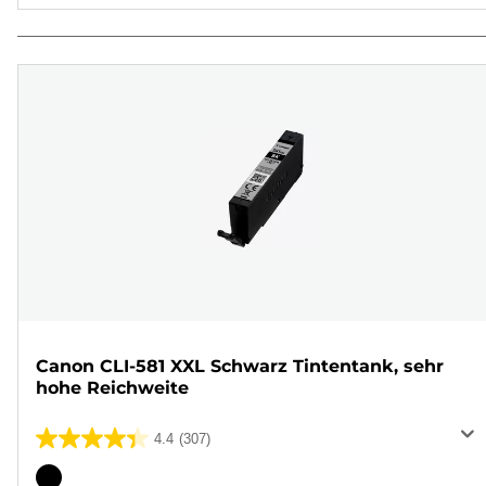
Canon CLI-581 XXL Schwarz Tintentank, sehr
hohe Reichweite
4.4
(307)
4.4
von
Farbpatrone