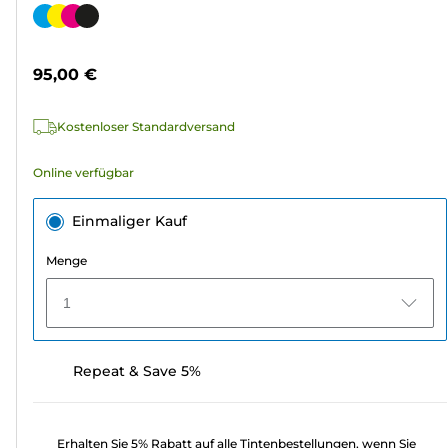
von
Farbpatrone
5
Sternen.
95,00 €
307
Bewertungen
Kostenloser Standardversand
Online verfügbar
Einmaliger Kauf
Menge
1
Repeat & Save 5%
Erhalten Sie 5% Rabatt auf alle Tintenbestellungen, wenn Sie