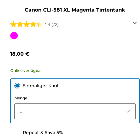
Canon CLI-581 XL Magenta Tintentank
4.4
(72)
4.4
von
Farbpatrone
5
Sternen.
18,00 €
72
Bewertungen
Online verfügbar
Einmaliger Kauf
Menge
1
Repeat & Save 5%