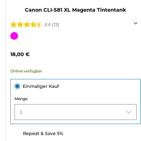
Canon CLI-581 XL Magenta Tintentank
4.4
(72)
4.4
von
Farbpatrone
5
Sternen.
18,00 €
72
Bewertungen
Online verfügbar
Einmaliger Kauf
Menge
1
Repeat & Save 5%