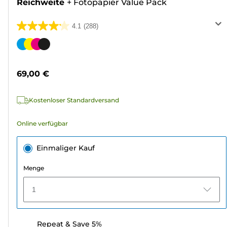
Reichweite
+
Fotopapier Value Pack
4.1
(288)
4.1
von
Farbpatrone
5
Sternen.
69,00 €
288
Bewertungen
Kostenloser Standardversand
Online verfügbar
Einmaliger Kauf
Menge
1
Repeat & Save 5%