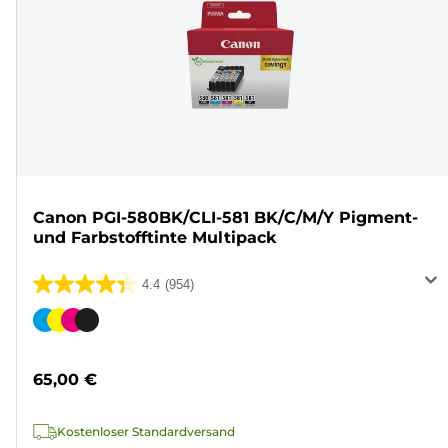
Canon PGI-580BK/CLI-581 BK/C/M/Y Pigment-
und Farbstofftinte Multipack
4.4
(954)
4.4
von
Farbpatrone
5
Sternen.
65,00 €
954
Bewertungen
Kostenloser Standardversand