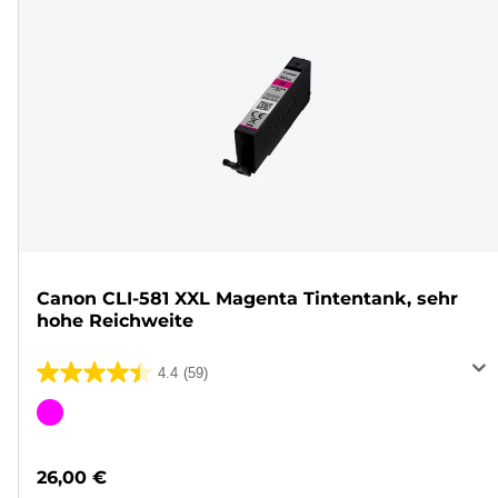
Canon CLI-581 XXL Magenta Tintentank, sehr
hohe Reichweite
4.4
(59)
4.4
von
Farbpatrone
5
Sternen.
26,00 €
59