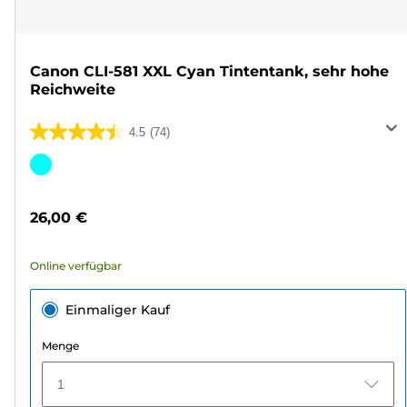
Canon CLI-581 XXL Cyan Tintentank, sehr hohe
Reichweite
4.5
(74)
4.5
von
Farbpatrone
5
Sternen.
26,00 €
74
Bewertungen
Online verfügbar
Einmaliger Kauf
Menge
1