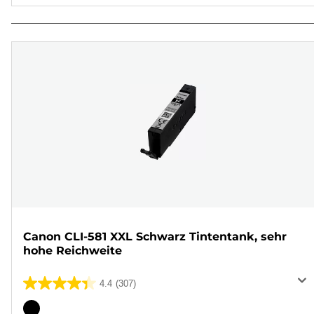
Canon CLI-581 XXL Schwarz Tintentank, sehr
hohe Reichweite
4.4
(307)
4.4
von
Farbpatrone