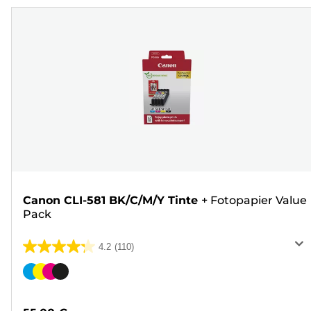
Canon CLI-581 BK/C/M/Y Tinte
+
Fotopapier Value
Pack
4.2
(110)
4.2
von
Farbpatrone
5
Sternen.