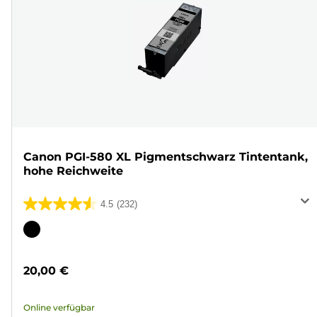
Canon PGI-580 XL Pigmentschwarz Tintentank,
hohe Reichweite
4.5
(232)
4.5
von
Farbpatrone
5
Sternen.
20,00 €
232
Bewertungen
Online verfügbar