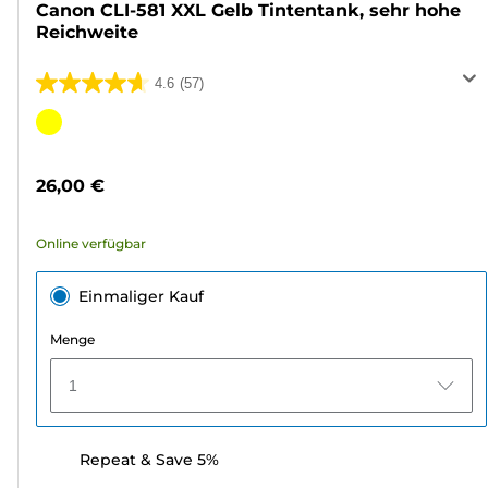
Canon CLI-581 XXL Gelb Tintentank, sehr hohe
Reichweite
4.6
(57)
4.6
von
Farbpatrone
5
Sternen.
26,00 €
57
Bewertungen
Online verfügbar
Einmaliger Kauf
Menge
1
Repeat & Save 5%