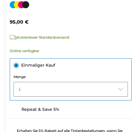
von
Farbpatrone
5
Sternen.
95,00 €
307
Bewertungen
Kostenloser Standardversand
Online verfügbar
Einmaliger Kauf
Menge
1
Repeat & Save 5%
Erhalten Sie 5% Rabatt auf alle Tintenbestellungen, wenn Sie