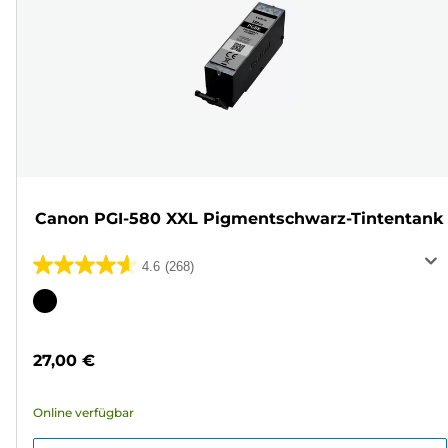
Canon PGI-580 XXL Pigmentschwarz-Tintentank
4.6
(268)
4.6
von
Farbpatrone
5
Sternen.
27,00 €
268
Bewertungen
Online verfügbar