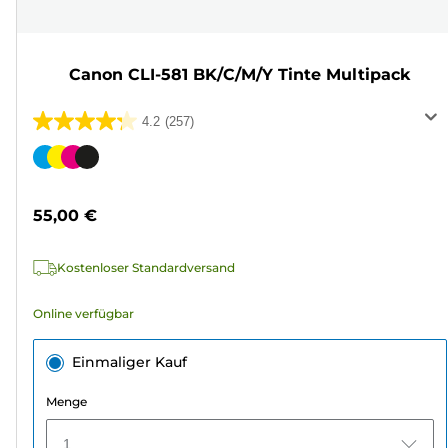
Canon CLI-581 BK/C/M/Y Tinte Multipack
4.2
(257)
4.2
von
Farbpatrone
5
Sternen.
55,00 €
257
Bewertungen
Kostenloser Standardversand
Online verfügbar
Einmaliger Kauf
Menge
1