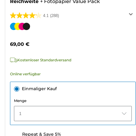
Reichweite
+
Fotopapier Value Pack
4.1
(288)
4.1
von
Farbpatrone
5
Sternen.
69,00 €
288
Bewertungen
Kostenloser Standardversand
Online verfügbar
Einmaliger Kauf
Menge
1
Repeat & Save 5%