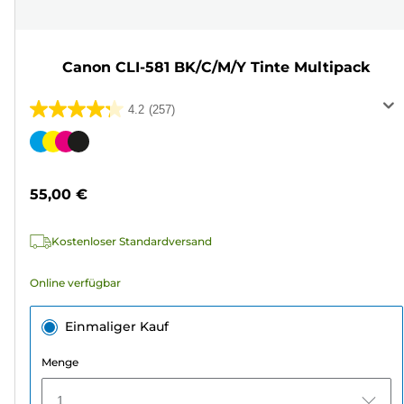
Canon CLI-581 BK/C/M/Y Tinte Multipack
4.2
(257)
4.2
von
Farbpatrone
5
Sternen.
55,00 €
257
Bewertungen
Kostenloser Standardversand
Online verfügbar
Einmaliger Kauf
Menge
1