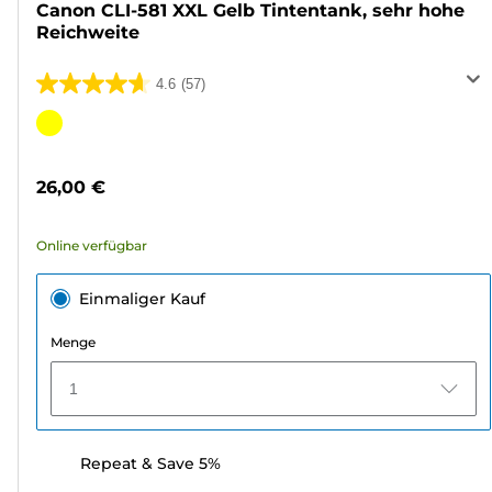
Canon CLI-581 XXL Gelb Tintentank, sehr hohe
Reichweite
4.6
(57)
4.6
von
Farbpatrone
5
Sternen.
26,00 €
57
Bewertungen
Online verfügbar
Einmaliger Kauf
Menge
1
Repeat & Save 5%