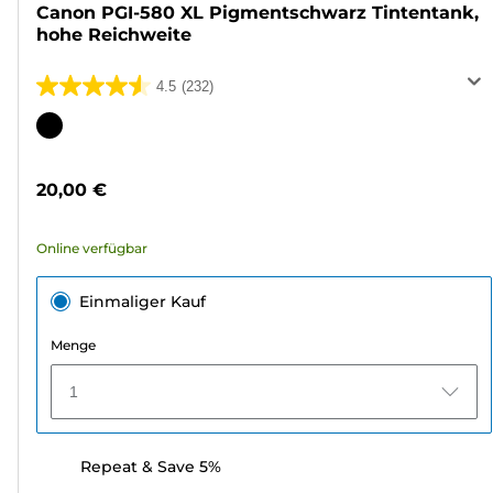
Canon PGI-580 XL Pigmentschwarz Tintentank,
hohe Reichweite
4.5
(232)
4.5
von
Farbpatrone
5
Sternen.
20,00 €
232
Bewertungen
Online verfügbar
Einmaliger Kauf
Menge
1
Repeat & Save 5%