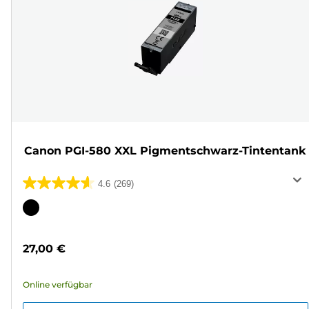
Canon PGI-580 XXL Pigmentschwarz-Tintentank
4.6
(269)
4.6
von
Farbpatrone
5
Sternen.
27,00 €
269
Bewertungen
Online verfügbar