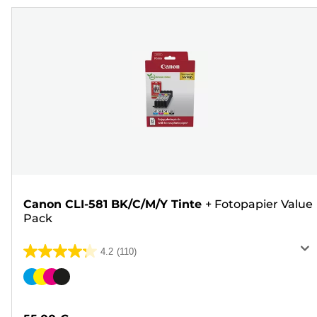
Canon CLI-581 BK/C/M/Y Tinte
+
Fotopapier Value
Pack
4.2
(110)
4.2
von
Farbpatrone
5
Sternen.