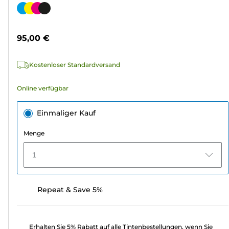
von
Farbpatrone
5
Sternen.
95,00 €
307
Bewertungen
Kostenloser Standardversand
Online verfügbar
Einmaliger Kauf
Menge
1
Repeat & Save 5%
Erhalten Sie 5% Rabatt auf alle Tintenbestellungen, wenn Sie