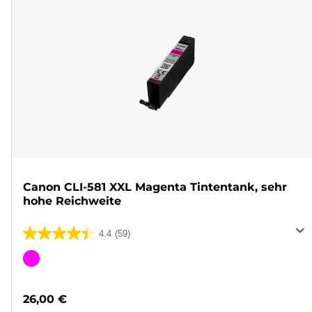
Canon CLI-581 XXL Magenta Tintentank, sehr
hohe Reichweite
4.4
(59)
4.4
von
Farbpatrone
5
Sternen.
26,00 €
59