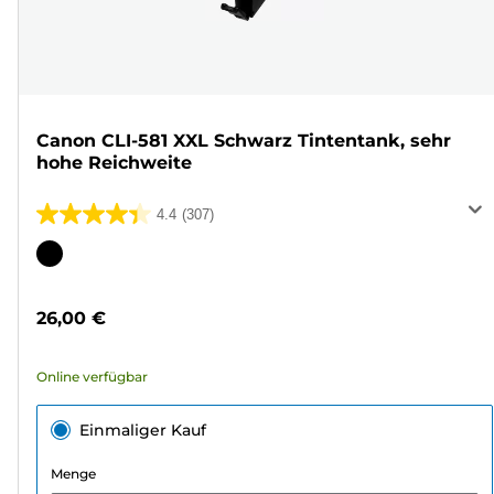
Canon CLI-581 XXL Schwarz Tintentank, sehr
hohe Reichweite
4.4
(307)
4.4
von
Farbpatrone
5
Sternen.
26,00 €
307
Bewertungen
Online verfügbar
Einmaliger Kauf
Menge