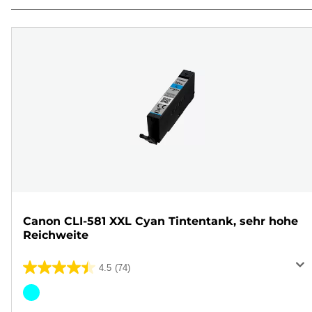
Canon CLI-581 XXL Cyan Tintentank, sehr hohe
Reichweite
4.5
(74)
4.5
von
Farbpatrone
5