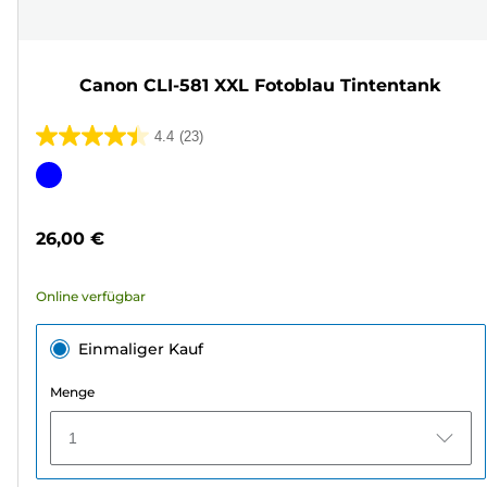
Canon CLI-581 XXL Fotoblau Tintentank
4.4
(23)
4.4
von
Farbpatrone
5
Sternen.
26,00 €
23
Bewertungen
Online verfügbar
Einmaliger Kauf
Menge
1