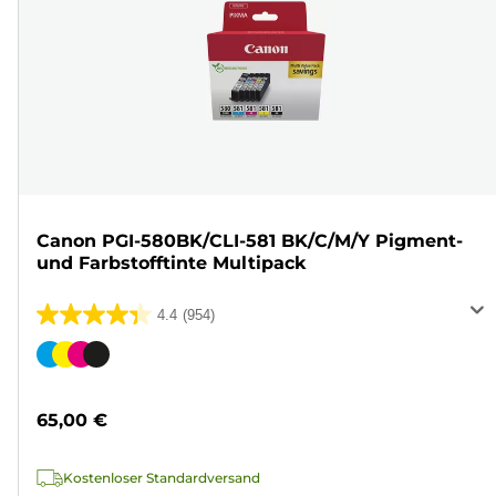
Canon PGI-580BK/CLI-581 BK/C/M/Y Pigment-
und Farbstofftinte Multipack
4.4
(954)
4.4
von
Farbpatrone
5
Sternen.
65,00 €
954
Bewertungen
Kostenloser Standardversand