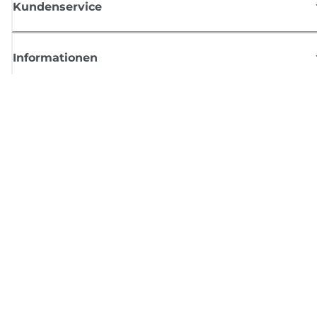
Kundenservice
Informationen
Shop
Melden Sie sich hier an und erhalten aktuelle
Informationen von Canon
Per E-Mail regelmäßige Updates erhalten zu neuen Produkten, nützlich
Tipps und Angeboten
REGISTRIEREN SIE SICH JETZT