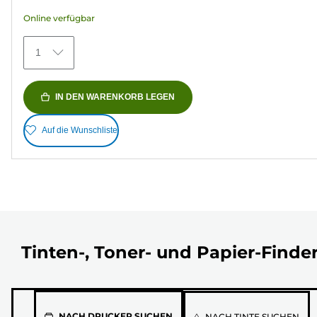
Bewertungen
Online verfügbar
1
IN DEN WARENKORB LEGEN
Auf die Wunschliste
Tinten-, Toner- und Papier-Finde
Wähle
NACH DRUCKER SUCHEN
NACH TINTE SUCHEN