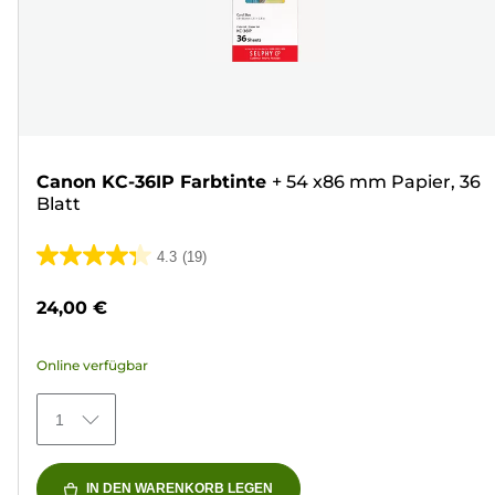
Canon KC-36IP Farbtinte
+
54 x86 mm Papier, 36
Blatt
4.3
(19)
4.3
von
24,00 €
5
Sternen.
Online verfügbar
19
Bewertungen
1
IN DEN WARENKORB LEGEN