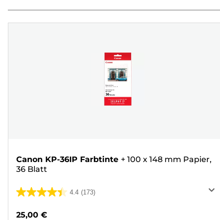
Canon KP-36IP Farbtinte
+
100 x 148 mm Papier,
36 Blatt
4.4
(173)
4.4
von
25,00 €