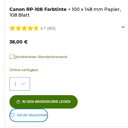
Canon RP-108 Farbtinte
+
100 x 148 mm Papier,
108 Blatt
4.7
(453)
4.7
von
38,00 €
5
Sternen.
Kostenloser Standardversand
453
Bewertungen
Online verfügbar
1
IN DEN WARENKORB LEGEN
Auf die Wunschliste