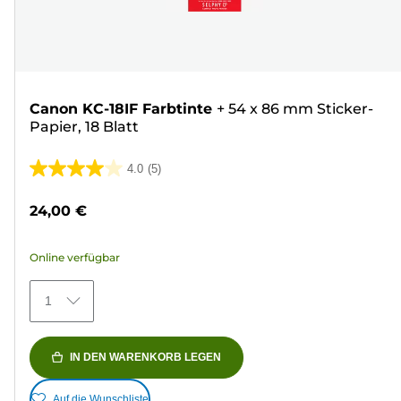
Canon KC-18IF Farbtinte
+
54 x 86 mm Sticker-
Papier, 18 Blatt
4.0
(5)
4.0
von
24,00 €
5
Sternen.
Online verfügbar
5
Bewertungen
1
IN DEN WARENKORB LEGEN
Auf die Wunschliste