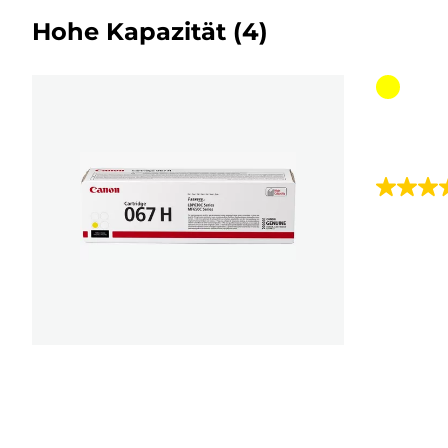
Hohe Kapazität
(4)
Farbpat
3.7
von
5
Sternen.
3
Bewert