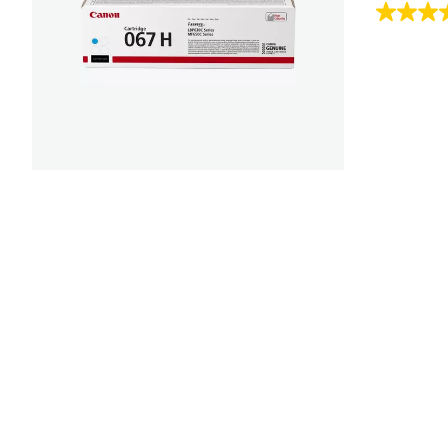
4.8
von
5
Sternen.
4
Bewert