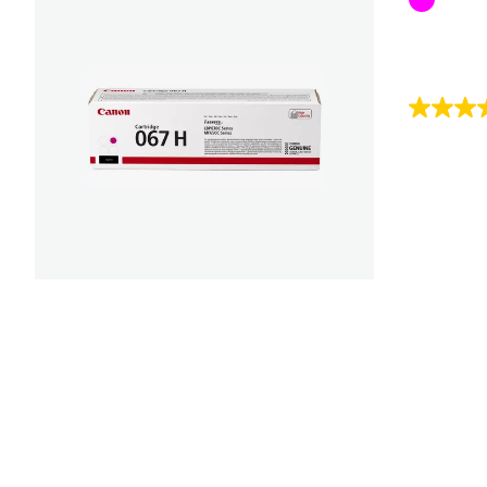
4.3
von
5
Sternen.
4
Bewert