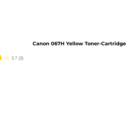
rone
Canon 067H Yellow Toner-Cartridge
3.7
(3)
ungen