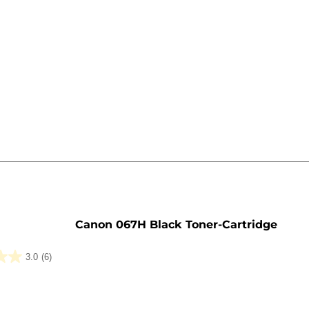
rone
Canon 067H Black Toner-Cartridge
3.0
(6)