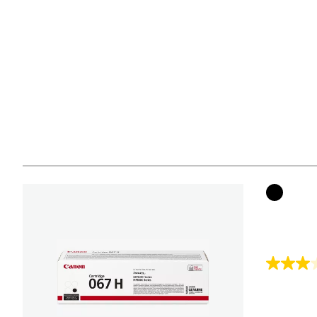
Farbpat
3.0
von
5