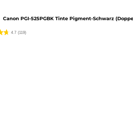
rone
Canon PGI-525PGBK Tinte Pigment-Schwarz (Doppe
4.7
(119)
ungen