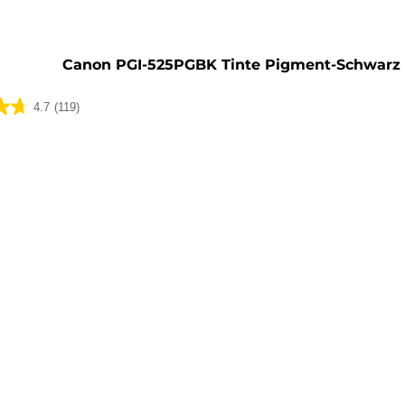
rone
Canon PGI-525PGBK Tinte Pigment-Schwarz
4.7
(119)
ungen