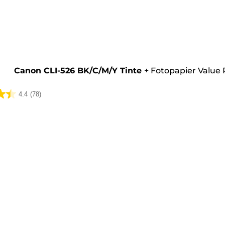
rone
Canon CLI-526 BK/C/M/Y Tinte
+
Fotopapier Value
4.4
(78)
ungen