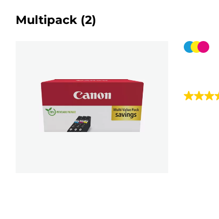
Multipack
(2)
Farbpat
4.7
von
5
Sternen.
115
Bewert