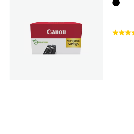
Farbpat
4.7
von
5
Sternen.
119
Bewert