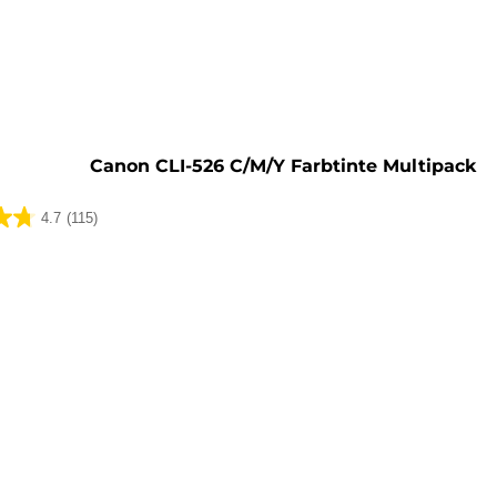
rone
Canon CLI-526 C/M/Y Farbtinte Multipack
4.7
(115)
ungen