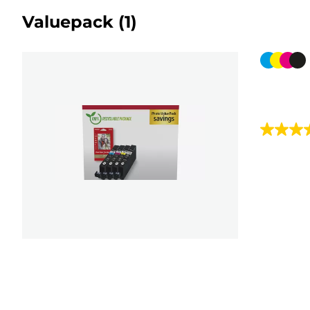
Valuepack
(1)
Farbpat
4.4
von
5
Sternen.
78
Bewert