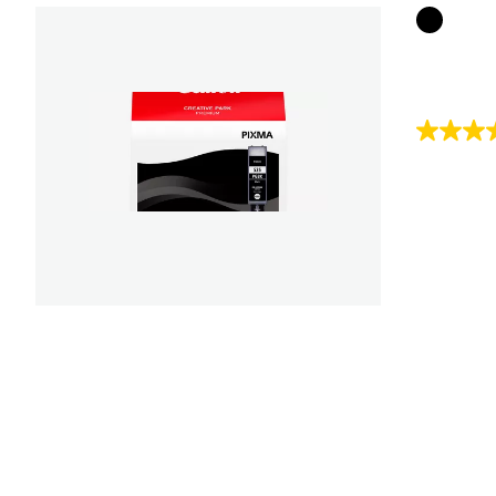
Farbpat
4.7
von
5
Sternen.
119
Bewert