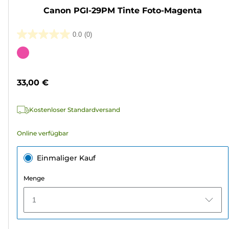
Canon PGI-29PM Tinte Foto-Magenta
0.0
(0)
0.0
von
Farbpatrone
5
Sternen.
33,00 €
Kostenloser Standardversand
Online verfügbar
Einmaliger Kauf
Menge
1