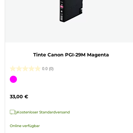
Tinte Canon PGI-29M Magenta
0.0
(0)
0.0
von
Farbpatrone
5
Sternen.
33,00 €
Kostenloser Standardversand
Online verfügbar