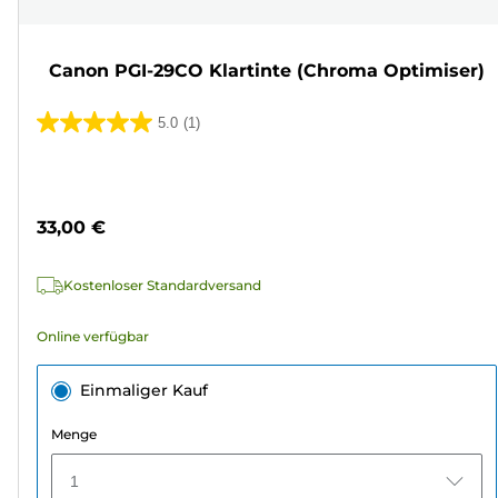
Canon PGI-29CO Klartinte (Chroma Optimiser)
5.0
(1)
5.0
von
Farbpatrone
5
Sternen.
33,00 €
1
Bewertung
Kostenloser Standardversand
Online verfügbar
Einmaliger Kauf
Menge
1