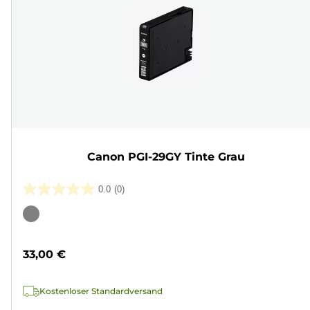
Canon PGI-29GY Tinte Grau
0.0
(0)
0.0
von
Farbpatrone
5
Sternen.
33,00 €
Kostenloser Standardversand