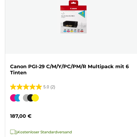
Canon PGI-29 C/M/Y/PC/PM/R Multipack mit 6
Tinten
5.0
(2)
5.0
von
Farbpatrone
5
Sternen.
187,00 €
2
Bewertungen
Kostenloser Standardversand