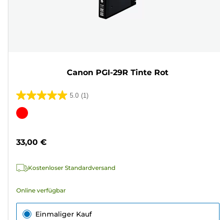
Canon PGI-29R Tinte Rot
5.0
(1)
5.0
von
Farbpatrone
5
Sternen.
33,00 €
1
Bewertung
Kostenloser Standardversand
Online verfügbar
Einmaliger Kauf