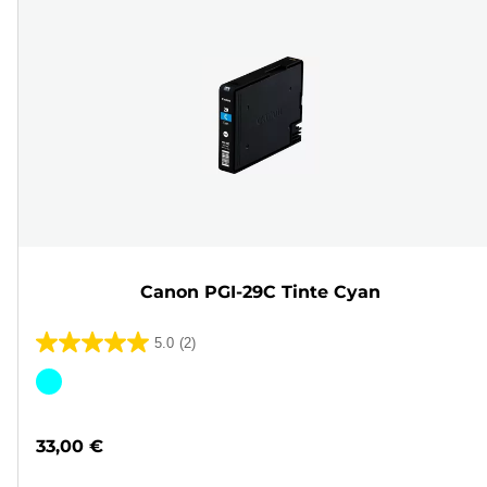
Canon PGI-29C Tinte Cyan
5.0
(2)
5.0
von
Farbpatrone
5
Sternen.
33,00 €
2
Bewertungen