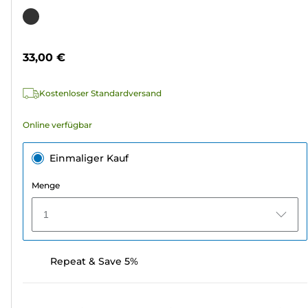
von
Farbpatrone
5
Sternen.
33,00 €
3
Bewertungen
Kostenloser Standardversand
Online verfügbar
Einmaliger Kauf
Menge
1
Repeat & Save 5%