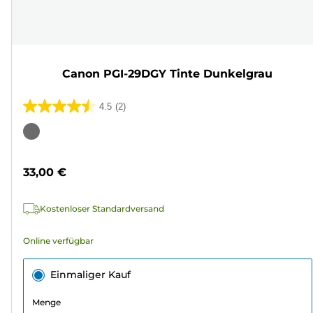
Canon PGI-29DGY Tinte Dunkelgrau
4.5
(2)
4.5
von
Farbpatrone
5
Sternen.
33,00 €
2
Bewertungen
Kostenloser Standardversand
Online verfügbar
Einmaliger Kauf
Menge