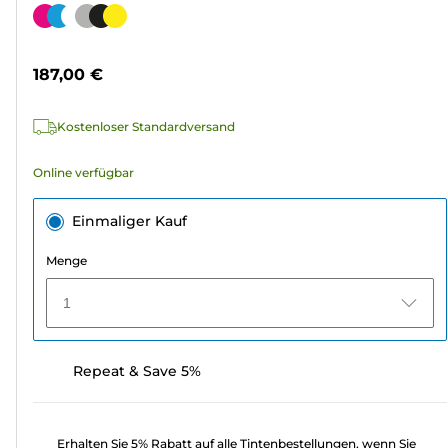
von
Farbpatrone
5
Sternen.
187,00 €
3
Bewertungen
Kostenloser Standardversand
Online verfügbar
Einmaliger Kauf
Menge
1
Repeat & Save 5%
Erhalten Sie 5% Rabatt auf alle Tintenbestellungen, wenn Sie