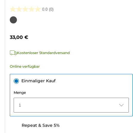
0.0
(0)
0.0
von
Farbpatrone
5
Sternen.
33,00 €
Kostenloser Standardversand
Online verfügbar
Einmaliger Kauf
Menge
1
Repeat & Save 5%