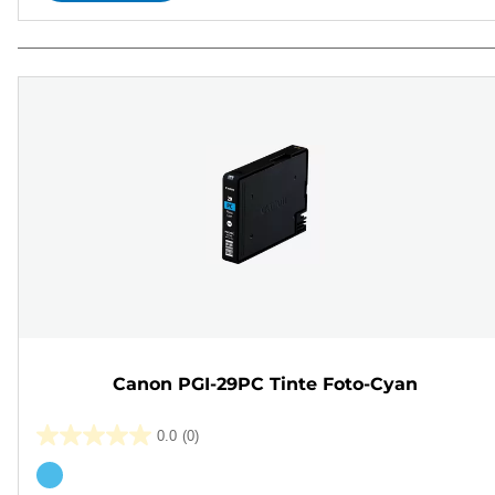
Canon PGI-29PC Tinte Foto-Cyan
0.0
(0)
0.0
von
Farbpatrone