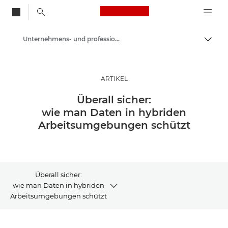
Canon Logo, back to
Unternehmens- und professionelle Artikel
Auf B
Canon
Lösungen & Dienstleistungen
ARTIKEL
Business-Insights - B2B & Branchen-News
Überall sicher:
wie man Daten in hybriden
Arbeitsumgebungen schützt
Überall sicher:
wie man Daten in hybriden
Arbeitsumgebungen schützt
ARTIKEL