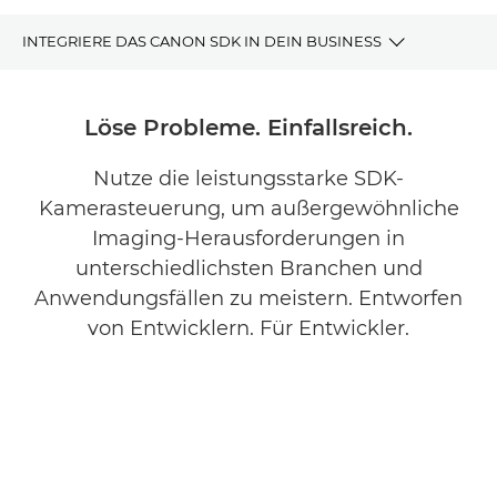
INTEGRIERE DAS CANON SDK IN DEIN BUSINESS
Vorteile
Löse Probleme. Einfallsreich.
Wie funktioniert das?
Nutze die leistungsstarke SDK-
Kamerasteuerung, um außergewöhnliche
Warum Canon?
Imaging-Herausforderungen in
Häufig gestellte Fragen (FAQ)
unterschiedlichsten Branchen und
Anwendungsfällen zu meistern. Entworfen
Artikel und Fallstudien
von Entwicklern. Für Entwickler.