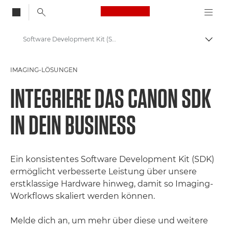
Canon Logo, back to
Software Development Kit (SDK)
Auf B
Canon
IMAGING-LÖSUNGEN
Lösungen & Dienstleistungen
INTEGRIERE DAS CANON SDK
Foto & Video Imaging-Lösungen
IN DEIN BUSINESS
Ein konsistentes Software Development Kit (SDK)
ermöglicht verbesserte Leistung über unsere
erstklassige Hardware hinweg, damit so Imaging-
Workflows skaliert werden können.
Melde dich an, um mehr über diese und weitere