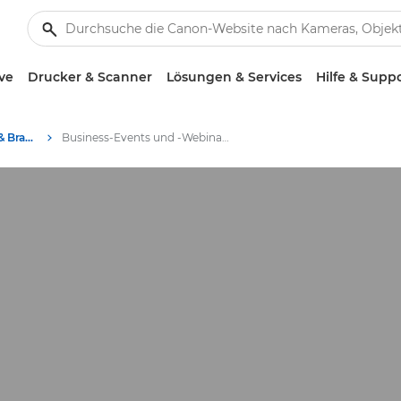
ve
Drucker & Scanner
Lösungen & Services
Hilfe & Supp
Business-Insights - B2B & Branchen-News
Business-Events und -Webinare