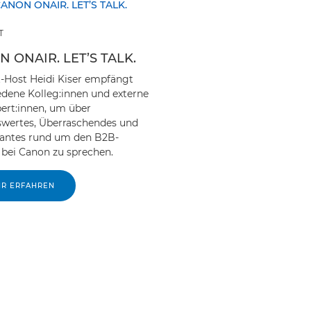
T
 ONAIR. LET’S TALK.
-Host Heidi Kiser empfängt
edene Kolleg:innen und externe
ert:innen, um über
wertes, Überraschendes und
santes rund um den B2B-
 bei Canon zu sprechen.
R ERFAHREN