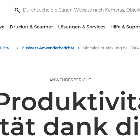
ve
Drucker & Scanner
Lösungen & Services
Hilfe & Supp
Business-Insights - B2B & Branchen-News
Business Anwenderberichte
Digitale Entwicklung b
ANWENDERBERICHT
Produktivit
lität dank d