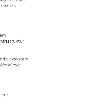
 ersetzt.
d
tem
nfrastruktur
lendrucksystem
 Workflows.
iere