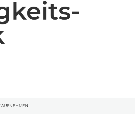
keits-
k
T AUFNEHMEN