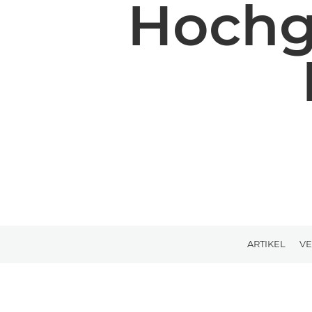
Hochg
ARTIKEL
V