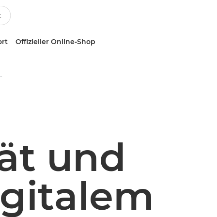
ort
Offizieller Online-Shop
ei ÉDIACA: optimierter Druck-Workflow
ät und
igitalem