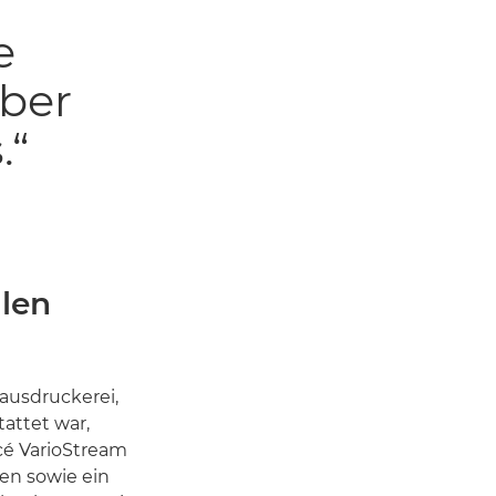
e
über
.“
len
Hausdruckerei,
tattet war,
Océ VarioStream
en sowie ein