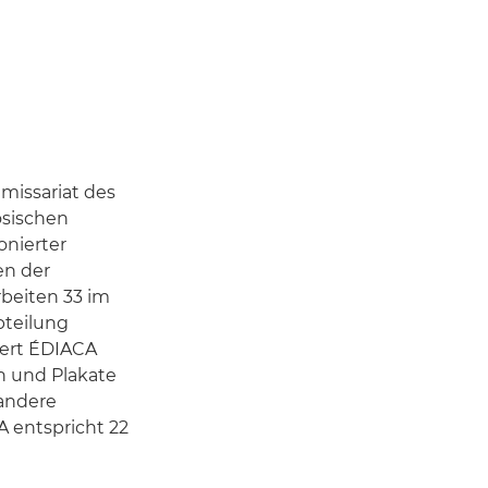
missariat des
ösischen
onierter
en der
rbeiten 33 im
bteilung
iert ÉDIACA
en und Plakate
andere
 entspricht 22