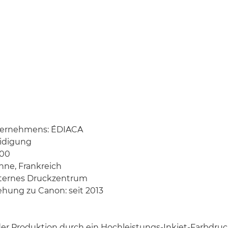
ernehmens: ÉDIACA
eidigung
000
enne, Frankreich
nternes Druckzentrum
ehung zu Canon: seit 2013
er Produktion durch ein Hochleistungs-Inkjet-Farbdru