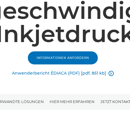
eschwindig
Inkjetdruc
INFORMATIONEN ANFORDERN
Anwenderbericht ÉDIACA (PDF) [pdf, 851 kb]

ERWANDTE LÖSUNGEN
HIER MEHR ERFAHREN
JETZT KONTAK