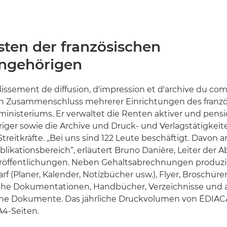
sten der französischen
ngehörigen
issement de diffusion, d'impression et d'archive du com
ein Zusammenschluss mehrerer Einrichtungen des franz
inisteriums. Er verwaltet die Renten aktiver und pensi
ger sowie die Archive und Druck- und Verlagstätigkeit
treitkräfte. „Bei uns sind 122 Leute beschäftigt. Davon a
likationsbereich“, erläutert Bruno Danière, Leiter der A
röffentlichungen. Neben Gehaltsabrechnungen produz
f (Planer, Kalender, Notizbücher usw.), Flyer, Broschür
che Dokumentationen, Handbücher, Verzeichnisse und 
ne Dokumente. Das jährliche Druckvolumen von ÉDIACA
A4-Seiten.