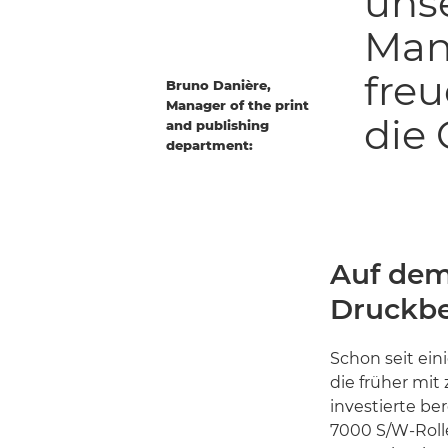
uns
Man
freu
Bruno Danière,
Manager of the print
die 
and publishing
department:
Auf dem
Druckbe
Schon seit ein
die früher mit
investierte be
7000 S/W-Roll