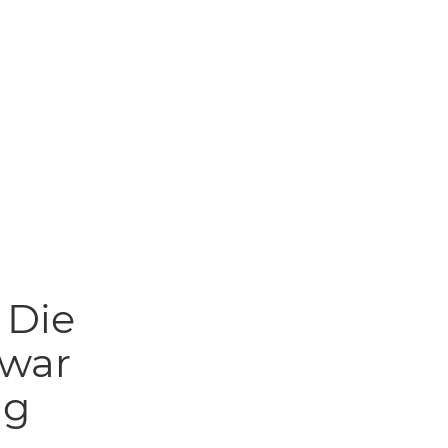
 Die
 war
lg