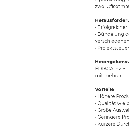
zwei Offsetmas
Herausforder
• Erfolgreich
• Bündelung d
verschiedenen
• Projektsteu
Herangehens
ÉDIACA investi
mit mehreren 
Vorteile
• Höhere Prod
• Qualität wie
• Große Auswah
• Geringere P
• Kürzere Durc