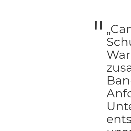
„Can
Sch
War
zus
Ban
Anf
Unt
ents