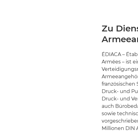
Zu Dien
Armeea
ÉDIACA – Établ
Armées – ist 
Verteidigungsm
Armeeangehöri
französischen S
Druck- und Pub
Druck- und Ve
auch Bürobedar
sowie technis
vorgeschriebe
Millionen DIN 