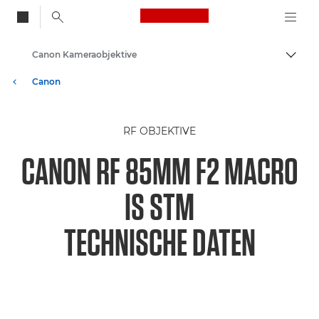
Canon Logo, back to
Canon Kameraobjektive
Auf B
Canon
RF OBJEKTIVE
CANON RF 85MM F2 MACRO
IS STM
TECHNISCHE DATEN