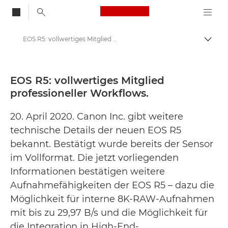
Canon Logo, back to
EOS R5: vollwertiges Mitglied professioneller Workflows. - Canon Press Centre
Auf B
Canon
Newsroom
EOS R5: vollwertiges Mitglied
professioneller Workflows.
Pressemitteilungen – Newsroom
20. April 2020. Canon Inc. gibt weitere
technische Details der neuen EOS R5
bekannt. Bestätigt wurde bereits der Sensor
im Vollformat. Die jetzt vorliegenden
Informationen bestätigen weitere
Aufnahmefähigkeiten der EOS R5 – dazu die
Möglichkeit für interne 8K-RAW-Aufnahmen
mit bis zu 29,97 B/s und die Möglichkeit für
die Integration in High-End-