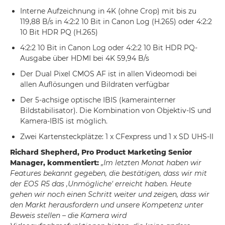
Interne Aufzeichnung in 4K (ohne Crop) mit bis zu
119,88 B/s in 4:2:2 10 Bit in Canon Log (H.265) oder 4:2:2
10 Bit HDR PQ (H.265)
4:2:2 10 Bit in Canon Log oder 4:2:2 10 Bit HDR PQ-
Ausgabe über HDMI bei 4K 59,94 B/s
Der Dual Pixel CMOS AF ist in allen Videomodi bei
allen Auflösungen und Bildraten verfügbar
Der 5-achsige optische IBIS (kamerainterner
Bildstabilisator). Die Kombination von Objektiv-IS und
Kamera-IBIS ist möglich.
Zwei Kartensteckplätze: 1 x CFexpress und 1 x SD UHS-II
Richard Shepherd, Pro Product Marketing Senior
Manager, kommentiert:
„Im letzten Monat haben wir
Features bekannt gegeben, die bestätigen, dass wir mit
der EOS R5 das ,Unmögliche‘ erreicht haben. Heute
gehen wir noch einen Schritt weiter und zeigen, dass wir
den Markt herausfordern und unsere Kompetenz unter
Beweis stellen – die Kamera wird