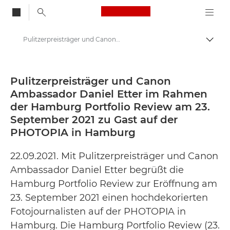
Canon Logo, back to
Pulitzerpreisträger und Canon Ambassador Daniel Etter im Rahmen der Hamburg Portfolio Review am 23. September 2021 zu Gast auf der PHOTOPIA in Hamburg - Canon Presse Center
Auf B
Canon
Newsroom
Pulitzerpreisträger und Canon
Ambassador Daniel Etter im Rahmen
Pressemitteilungen – Newsroom
der Hamburg Portfolio Review am 23.
September 2021 zu Gast auf der
PHOTOPIA in Hamburg
22.09.2021. Mit Pulitzerpreisträger und Canon
Ambassador Daniel Etter begrüßt die
Hamburg Portfolio Review zur Eröffnung am
23. September 2021 einen hochdekorierten
Fotojournalisten auf der PHOTOPIA in
Hamburg. Die Hamburg Portfolio Review (23.