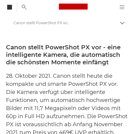
Canon Logo, back to
Canon stellt PowerShot PX vor - eine intelligente Kamera, die automatisch die schönsten Momente einfängt - Canon Presse Center
Auf B
Canon
Newsroom
Canon stellt PowerShot PX vor - eine
intelligente Kamera, die automatisch
Pressemitteilungen – Newsroom
die schönsten Momente einfängt
28. Oktober 2021. Canon stellt heute die
kompakte und smarte PowerShot PX vor.
Die Kamera verfügt über intelligente
Funktionen, um automatisch hochwertige
Bilder mit 11,7 Megapixeln oder Videos mit
60p in Full HD aufzunehmen. Die PowerShot
PX ist voraussichtlich ab Anfang November
2021 zum Preis von 469€ UVP erhältlich.