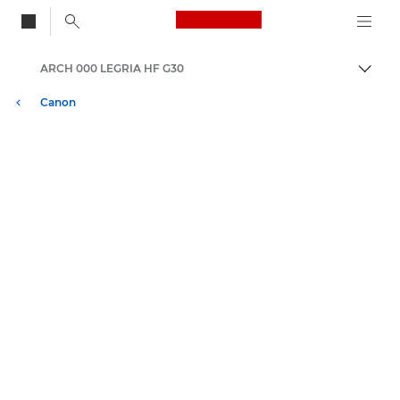
Canon Logo, back to
ARCH 000 LEGRIA HF G30
Auf B
Canon