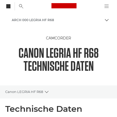
Canon Logo, back to
ARCH 000 LEGRIA HF R68
Auf B
Canon
CAMCORDER
CANON LEGRIA HF R68
TECHNISCHE DATEN
Canon LEGRIA HF R68
Toggle breadcrumbs
Übersicht
Technische Daten