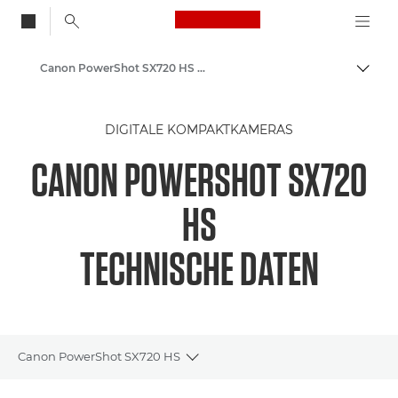
Canon Logo, back to
Canon PowerShot SX720 HS – Canon Europe
Auf B
Canon
DIGITALE KOMPAKTKAMERAS
CANON POWERSHOT SX720
HS
TECHNISCHE DATEN
Canon PowerShot SX720 HS
Toggle breadcrumbs