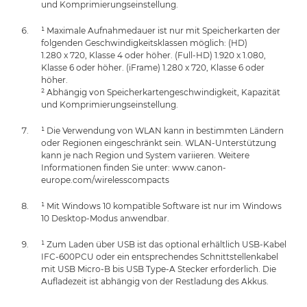
und Komprimierungseinstellung.
¹ Maximale Aufnahmedauer ist nur mit Speicherkarten der
folgenden Geschwindigkeitsklassen möglich: (HD)
1.280 x 720, Klasse 4 oder höher. (Full-HD) 1.920 x 1.080,
Klasse 6 oder höher. (iFrame) 1.280 x 720, Klasse 6 oder
höher.
² Abhängig von Speicherkartengeschwindigkeit, Kapazität
und Komprimierungseinstellung.
¹ Die Verwendung von WLAN kann in bestimmten Ländern
oder Regionen eingeschränkt sein. WLAN-Unterstützung
kann je nach Region und System variieren. Weitere
Informationen finden Sie unter: www.canon-
europe.com/wirelesscompacts
¹ Mit Windows 10 kompatible Software ist nur im Windows
10 Desktop-Modus anwendbar.
¹ Zum Laden über USB ist das optional erhältlich USB-Kabel
IFC-600PCU oder ein entsprechendes Schnittstellenkabel
mit USB Micro-B bis USB Type-A Stecker erforderlich. Die
Aufladezeit ist abhängig von der Restladung des Akkus.