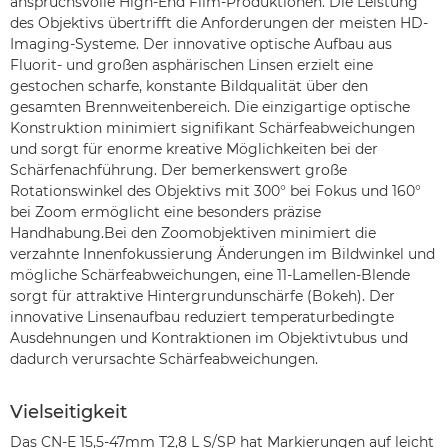
anspruchsvolle High-End Film-Produktionen. Die Leistung
des Objektivs übertrifft die Anforderungen der meisten HD-
Imaging-Systeme. Der innovative optische Aufbau aus
Fluorit- und großen asphärischen Linsen erzielt eine
gestochen scharfe, konstante Bildqualität über den
gesamten Brennweitenbereich. Die einzigartige optische
Konstruktion minimiert signifikant Schärfeabweichungen
und sorgt für enorme kreative Möglichkeiten bei der
Schärfenachführung. Der bemerkenswert große
Rotationswinkel des Objektivs mit 300° bei Fokus und 160°
bei Zoom ermöglicht eine besonders präzise
Handhabung.Bei den Zoomobjektiven minimiert die
verzahnte Innenfokussierung Änderungen im Bildwinkel und
mögliche Schärfeabweichungen, eine 11-Lamellen-Blende
sorgt für attraktive Hintergrundunschärfe (Bokeh). Der
innovative Linsenaufbau reduziert temperaturbedingte
Ausdehnungen und Kontraktionen im Objektivtubus und
dadurch verursachte Schärfeabweichungen.
Vielseitigkeit
Das CN-E 15,5-47mm T2,8 L S/SP hat Markierungen auf leicht