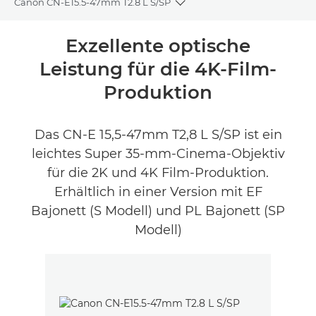
Canon CN-E15.5-47mm T2.8 L S/SP
Toggle breadcrumbs
Übersicht
Exzellente optische
Leistung für die 4K-Film-
Produktbewertungen
Produktion
Das CN-E 15,5-47mm T2,8 L S/SP ist ein
leichtes Super 35-mm-Cinema-Objektiv
für die 2K und 4K Film-Produktion.
Erhältlich in einer Version mit EF
Bajonett (S Modell) und PL Bajonett (SP
Modell)