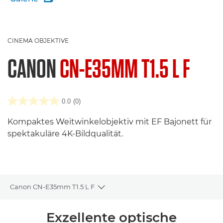
CINEMA OBJEKTIVE
CANON
CN-E35MM T1.5 L F
0.0
(0)
Kompaktes Weitwinkelobjektiv mit EF Bajonett für
spektakuläre 4K-Bildqualität.
Canon CN-E35mm T1.5 L F
Toggle breadcrumbs
Übersicht
Exzellente optische