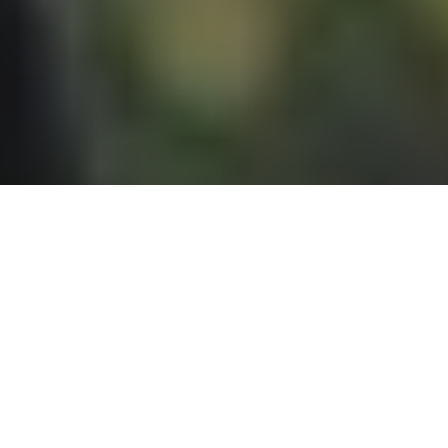
Leistungsstarkes Fernglas
mit 12fach Vergrößerung