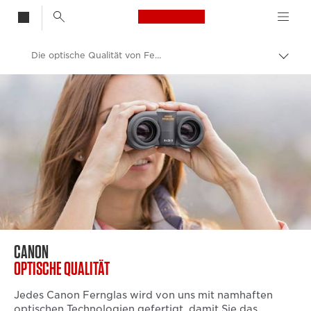
Canon Logo, back t
Die optische Qualität von Ferngläsern
Auf
Brot
Canon
umsc
Ferngläser
CANON
OPTISCHE QUALITÄT
Jedes Canon Fernglas wird von uns mit namhaften
optischen Technologien gefertigt, damit Sie das