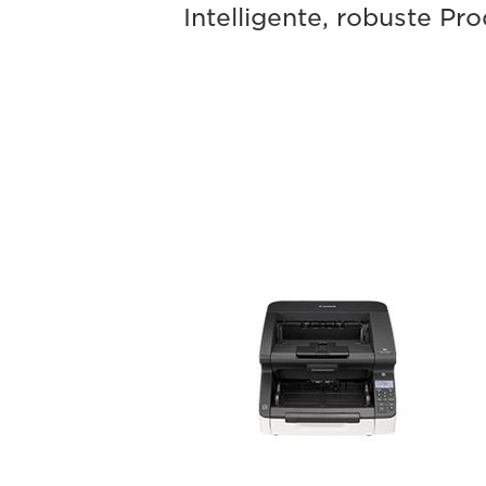
Intelligente, robuste P
imageFORMULA
DR-
G2090