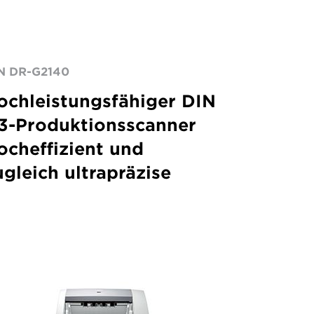
N DR-G2140
ochleistungsfähiger DIN
3-Produktionsscanner
ocheffizient und
ugleich ultrapräzise
ageFORMULA
-
130
oduction
anner