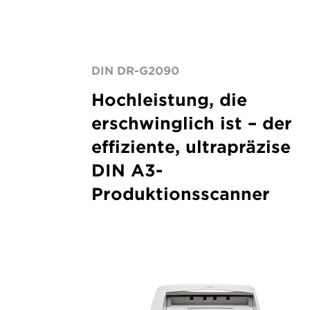
DIN DR-G2090
Hochleistung, die
erschwinglich ist – der
effiziente, ultrapräzise
DIN A3-
Produktionsscanner
ImageFORMULA
DR-
6030C
A3
production
scanner