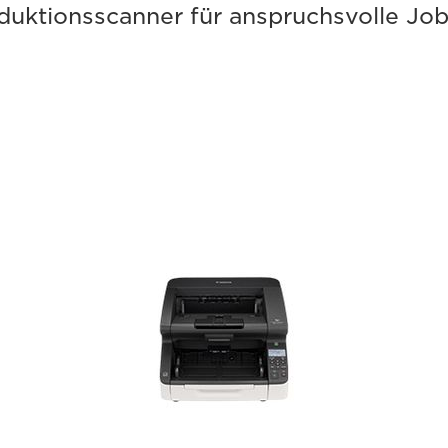
roduktionsscanner für anspruchsvolle Jo
Range
im
DR
G2