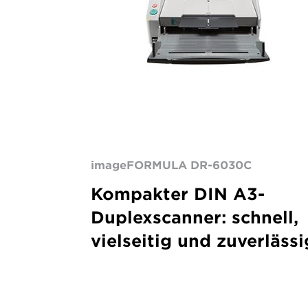
imageFORMULA DR-6030C
Kompakter DIN A3-
Duplexscanner: schnell,
vielseitig und zuverlässi
ImageFORMULA
DR-
X10C