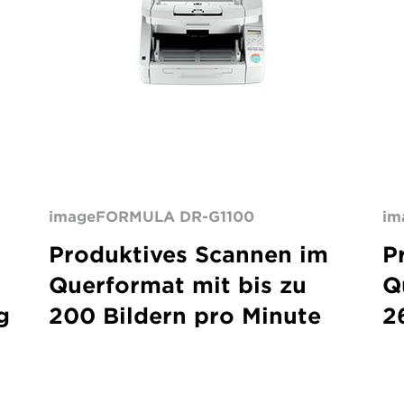
imageFORMULA DR-G1100
im
Produktives Scannen im
P
Querformat mit bis zu
Q
g
200 Bildern pro Minute
2