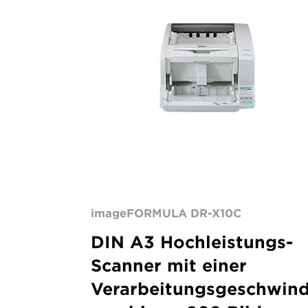
heavy-
duty
A3
production
scanner
imageFORMULA DR-X10C
DIN A3 Hochleistungs-
Scanner mit einer
Verarbeitungsgeschwind