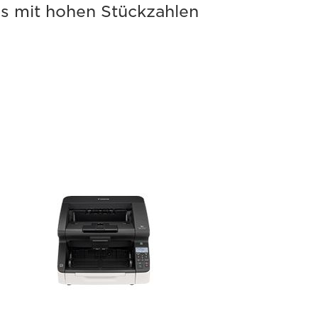
bs mit hohen Stückzahlen
ageFORMULA
-
140