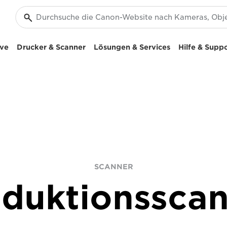
ive
Drucker & Scanner
Lösungen & Services
Hilfe & Supp
SCANNER
duktionssca