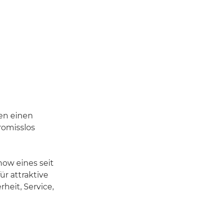
en einen
romisslos
ow eines seit
r attraktive
heit, Service,