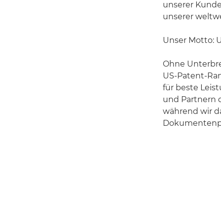
unserer Kunden
unserer weltwe
Unser Motto: Un
Ohne Unterbre
US-Patent-Ran
für beste Leis
und Partnern d
während wir da
Dokumentenpro