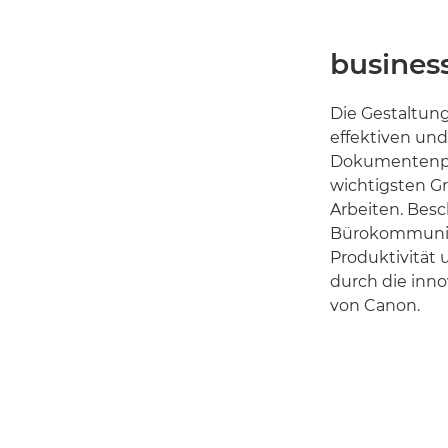
busine
Die Gestaltun
effektiven und
Dokumentenpro
wichtigsten G
Arbeiten. Besc
Bürokommunika
Produktivität 
durch die inn
von Canon.