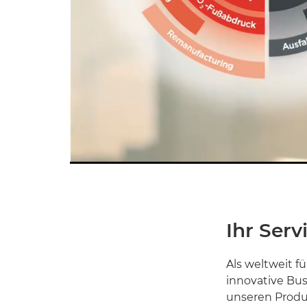
Current
0:14
/
Duration
0:16
Pause
Unmute
Time
Ihr Serv
Als weltweit f
innovative Bus
unseren Produ