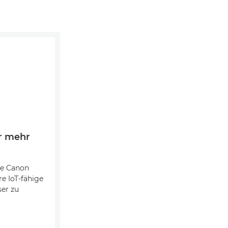
ür mehr
ie Canon
re IoT-fähige
er zu