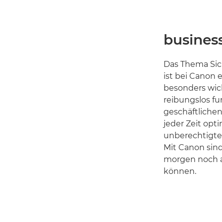
busines
Das Thema Sich
ist bei Canon 
besonders wich
reibungslos fu
geschäftliche
jeder Zeit opt
unberechtigten
Mit Canon sind
morgen noch a
können.