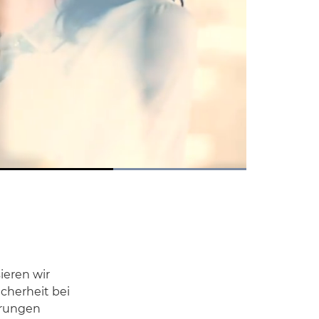
Picture-
in-
Picture
ieren wir
cherheit bei
erungen