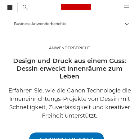
Canon Logo, back to
Business Anwenderberichte
Auf B
Canon
Lösungen & Dienstleistungen
ANWENDERBERICHT
Business-Insights - B2B & Branchen-News
Design und Druck aus einem Guss:
Dessin erweckt Innenräume zum
Leben
Erfahren Sie, wie die Canon Technologie die
Inneneinrichtungs-Projekte von Dessin mit
Schnelligkeit, Zuverlässigkeit und kreativer
Freiheit unterstützt.