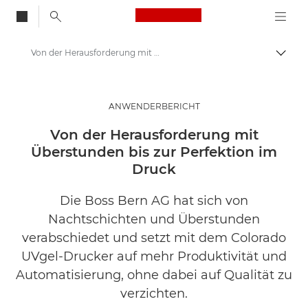
Canon Logo, back to
Von der Herausforderung mit Überstunden bis zur Perfektion im Druck
Auf B
Canon
Lösungen & Dienstleistungen
ANWENDERBERICHT
Business-Insights - B2B & Branchen-News
Von der Herausforderung mit
Überstunden bis zur Perfektion im
Business Anwenderberichte
Druck
Die Boss Bern AG hat sich von
Nachtschichten und Überstunden
verabschiedet und setzt mit dem Colorado
UVgel-Drucker auf mehr Produktivität und
Automatisierung, ohne dabei auf Qualität zu
verzichten.