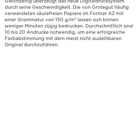
Gleichzeitig überzeugt das neue Digitaldrucksystem
durch seine Geschwindigkeit. Die von Grotegut häufig
verwendeten säurefreien Papiere im Format A2 mit
einer Grammatur von 150 g/m² lassen sich binnen
weniger Minuten zügig bedrucken. Durchschnittlich sind
10 bis 20 Andrucke notwendig, um eine erfolgreiche
Farbabstimmung mit dem meist nicht ausleihbaren
Original durchzuführen.
DER CANON PRO-1000
BIETET IN DIESER KOMPAKTEN
KLASSE DIE BESTE DENKBARE
DRUCKQUALITÄT. DIE
PRODUKTION VON
NATURGETREUEN FAKSIMILES