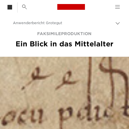
Canon Logo, back t
Anwenderbericht Grotegut
Auf
Brot
Canon
FAKSIMILEPRODUKTION
umsc
Ein Blick in das Mittelalter
Lösungen & Dienstleistungen
Business-Insights - B2B & Branchen-News
Business Anwenderberichte