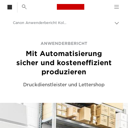
Canon Logo, back t
Canon Anwenderbericht Kolumbus
Auf
Brot
Canon
umsc
ANWENDERBERICHT
Lösungen & Dienstleistungen
Mit Automatisierung
Business-Insights - B2B & Branchen-News
sicher und kosteneffizient
Business Anwenderberichte
produzieren
Druckdienstleister und Lettershop