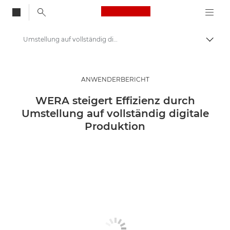
Canon Logo, back to
Umstellung auf vollständig digitale Produktion
Auf B
Canon
Lösungen & Dienstleistungen
ANWENDERBERICHT
Business-Insights - B2B & Branchen-News
WERA steigert Effizienz durch
Umstellung auf vollständig digitale
Business Anwenderberichte
Produktion