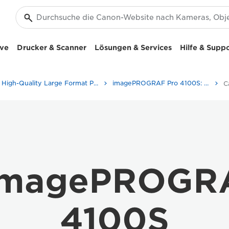
ive
Drucker & Scanner
Lösungen & Services
Hilfe & Supp
High-Quality Large Format Printers for CAD/GIS and Stunning Graphics
imagePROGRAF Pro 4100S: Geschwindigkeit und Präzision im Großformatdruck
imagePROGR
4100S