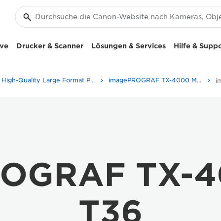
ive
Drucker & Scanner
Lösungen & Services
Hilfe & Supp
High-Quality Large Format Printers for CAD/GIS and Stunning Graphics
imagePROGRAF TX-4000 MFP T36: Geschwindigkeit und Effizienz im Druck
ROGRAF TX-4
T36