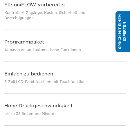
Für uniFLOW vorbereitet
Kontrolliert Zugänge, Kosten, Sicherheit und
S
P
R
I
C
H
M
I
T
E
I
N
E
M
E
X
P
E
R
T
E
Berechtigungen.
N
Programmpaket
Anpassbare und automatische Funktionen
Einfach zu bedienen
5-Zoll LCD-Farbbildschirm mit Touchfunktion
Hohe Druckgeschwindigkeit
bis zu 38 Seiten pro Minute